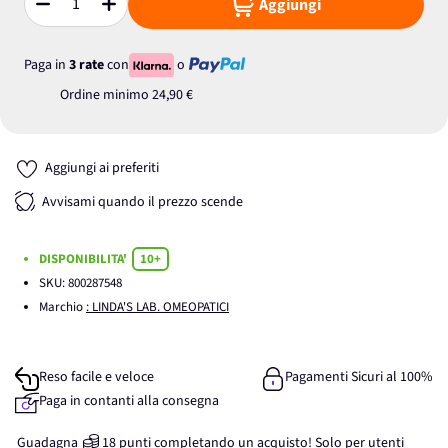
Aggiungi
Quantità
Paga in
3 rate
con
o
Ordine minimo
24,90 €
Aggiungi ai preferiti
Avvisami quando il prezzo scende
DISPONIBILITA'
10+
SKU:
800287548
Marchio
: LINDA'S LAB. OMEOPATICI
Reso facile e veloce
Pagamenti Sicuri al 100%
Paga in contanti alla consegna
Guadagna
18
punti
completando un acquisto! Solo per
utenti