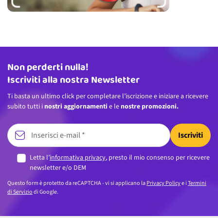
Non perderti nulla!
Indirizzo email
Iscriviti alla nostra Newsletter
Ti basta un ultimo click per completare l’iscrizione e iniziare a ricevere
subito tutti i
nostri aggiornamenti
e le
nostre promozioni.
Iscriviti
Letta l’
informativa privacy
, presto il mio consenso per ricevere
newsletter e/o DEM
Questo form è protetto da reCAPTCHA - vi si applicano la
Privacy Policy
e i
Termini
di Servizio
di Google.