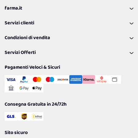
farma.it
La nostra Azienda
Servizi clienti
Coupon
Contattaci
Programma Fedeltà Farma Lovers
Condizioni di vendita
Richiamami
Lavora con noi
Pagamenti & Condizioni
FAQ
I nostri consigli
Servizi Offerti
Spedizioni
Resi
Politiche per la parità di genere
Privacy Policy
Tantissimi Sconti
Pagamenti Veloci & Sicuri
Cookie Policy
Transazione Sicura
Comunicazioni
Gestisci Cookie
Reso Facile e Veloce
Garanzia
Consegna Gratuita in 24/72h
Sito sicuro