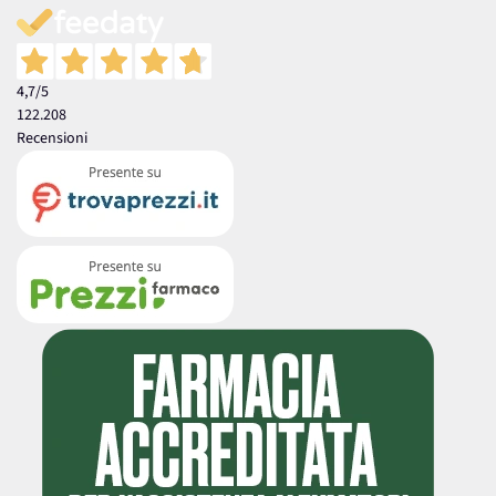
4,7
/5
122.208
Recensioni