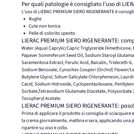
Per quali patologie è consigliato l’uso di 
L’uso di LIERAC PREMIUM SIERO RIGENERANTE è consiglia
Rughe
Cute non tonica
Pelle di colorito spento
LIERAC PREMIUM SIERO RIGENERANTE: comp
Water (Aqua) Caprylic/Capric Triglyceride Dimethicone, 
Papaver Sommiferum Seed Oil, Sodium Staroyl Glutamate,
Saramentosa Extract, Ferulic Acid, Baicalin, Trideceth
Sodium Benzoate, Cynoches Cooperi (Orchid) Flower/Le
Butylene Glycol, Sdium Salicylate Chlorphenesin, Laurd
Cacid, Sodium Hidroxide, Cyclopentasiloxane, Pentlylen
Sorbate,Tetrasodium Glutamate Diacetate, Polysorbate 2
Tocopheryl Acetate.
LIERAC PREMIUM SIERO RIGENERANTE: posolog
Prima di applicare il prodotto si consiglia di sciacquare e
la crema giornalmente, mattina e sera, applicando una pi
ripartire su viso e collo.