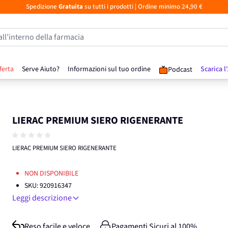
Spedizione
Gratuita
su tutti i prodotti
| Ordine minimo 24,90 €
all’interno della farmacia
ferta
Serve Aiuto?
Informazioni sul tuo ordine
Scarica l
Podcast
LIERAC PREMIUM SIERO RIGENERANTE
LIERAC PREMIUM SIERO RIGENERANTE
NON DISPONIBILE
SKU:
920916347
Leggi descrizione
Reso facile e veloce
Pagamenti Sicuri al 100%