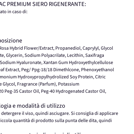
LIERAC PREMIUM SIERO RIGENERANTE:
to in caso di:
osizione
Rosa Hybrid Flower/Extract, Propanediol, Caprylyl, Glycol
 Glycerin, Sodium Polyacrilate, Lecithin, Saxifraga
-6, Sodium Hyaluronate, Xantan Gum Hydroxyethylcellulose
af Extract, Peg/ Ppg-18/18 Dimethlcone, Phenoxyethanol
imonium Hydroxypropylhydrolized Soy Protein, Citric
e Glycol, Fragrance (Parfum), Potassium
0 Peg-35 Castor Oil, Peg-40 Hydrogenated Castor Oil,
ia e modalità di utilizzo
 detergere il viso, quindi asciugare. Si consiglia di applicare
ccola quantità di prodotto sulla punta delle dita, quindi