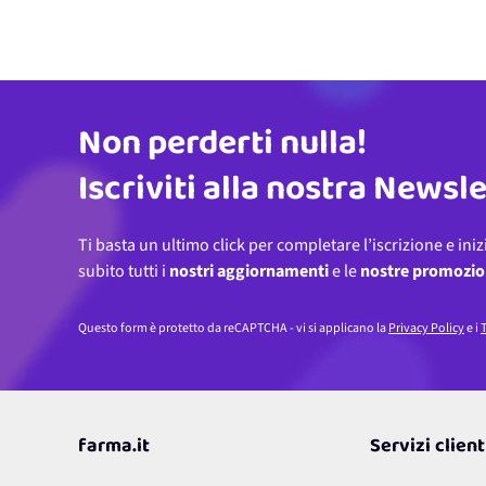
Non perderti nulla!
Indirizzo email
Iscriviti alla nostra Newsl
Ti basta un ultimo click per completare l’iscrizione e iniz
subito tutti i
nostri aggiornamenti
e le
nostre promozio
Questo form è protetto da reCAPTCHA - vi si applicano la
Privacy Policy
e i
T
farma.it
Servizi client