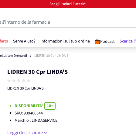
Scegli i solari Eucerin!
all’interno della farmacia
ferta
Serve Aiuto?
Informazioni sul tuo ordine
Scarica l
Podcast
ellulite e Drenanti
LIDREN 30 Cpr LINDA'S
LIDREN 30 Cpr LINDA'S
LIDREN 30 Cpr LINDA'S
DISPONIBILITA'
10+
SKU:
939466544
Marchio
: LINDASERVICE
Leggi descrizione