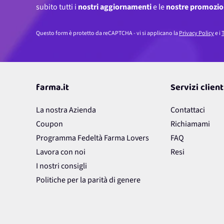
subito tutti i
nostri aggiornamenti
e le
nostre promozio
Questo form è protetto da reCAPTCHA - vi si applicano la
Privacy Policy
e i
T
farma.it
Servizi client
La nostra Azienda
Contattaci
Coupon
Richiamami
Programma Fedeltà Farma Lovers
FAQ
Lavora con noi
Resi
I nostri consigli
Politiche per la parità di genere