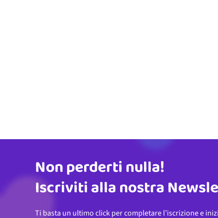
Non perderti nulla!
Indirizzo email
Iscriviti alla nostra Newsl
Ti basta un ultimo click per completare l’iscrizione e iniz