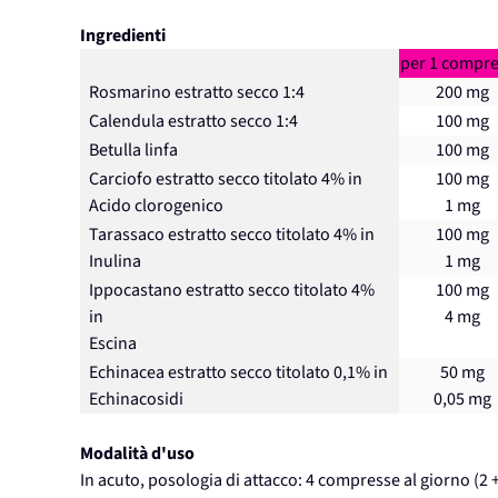
Ingredienti
per 1 compr
Rosmarino estratto secco 1:4
200 mg
Calendula estratto secco 1:4
100 mg
Betulla linfa
100 mg
Carciofo estratto secco titolato 4% in
100 mg
Acido clorogenico
1 mg
Tarassaco estratto secco titolato 4% in
100 mg
Inulina
1 mg
Ippocastano estratto secco titolato 4%
100 mg
in
4 mg
Escina
Echinacea estratto secco titolato 0,1% in
50 mg
Echinacosidi
0,05 mg
Modalità d'uso
In acuto, posologia di attacco: 4 compresse al giorno (2 