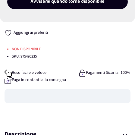
Avvisami quando torna disponibile
Aggiungi ai preferiti
NON DISPONIBILE
SKU:
975495235
Reso facile e veloce
Pagamenti Sicuri al 100%
Paga in contanti alla consegna
Guadagna
0
punti
Descrizione