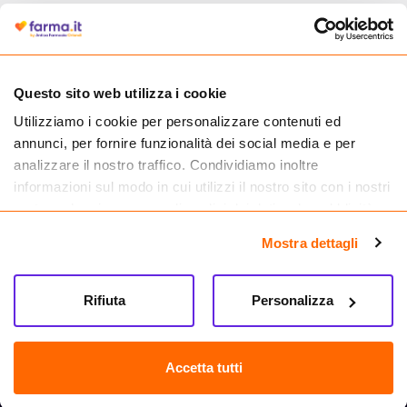
Cliccando il badge, puoi verificare che Farma.it è un'entità regolarmente
autorizzata dal Ministero della Salute a effettuare la vendita online di
medicinali.
Questo sito web utilizza i cookie
Utilizziamo i cookie per personalizzare contenuti ed
annunci, per fornire funzionalità dei social media e per
analizzare il nostro traffico. Condividiamo inoltre
informazioni sul modo in cui utilizzi il nostro sito con i nostri
partner che si occupano di analisi dei dati web, pubblicità e
social media, i quali potrebbero combinarle con altre
Mostra dettagli
informazioni che hai fornito loro o che hanno raccolto dal
tuo utilizzo dei loro servizi.
Rifiuta
Personalizza
Seguici su
Farma.it S.a.s. P. IVA 07417261216 REA: NA-884088
CREDITS
Accetta tutti
Sede legale Via delle Repubbliche Marinare 128, 80147 Napoli
Vendita online di medicinali senza obbligo di prescrizione effettuata tramite