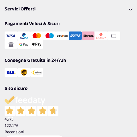
Pagamenti & Condizioni
FAQ
I nostri consigli
Servizi Offerti
Spedizioni
Resi
Politiche per la parità di genere
Privacy Policy
Tantissimi Sconti
Pagamenti Veloci & Sicuri
Cookie Policy
Transazione Sicura
Comunicazioni
Gestisci Cookie
Reso Facile e Veloce
Garanzia
Consegna Gratuita in 24/72h
Sito sicuro
4,7
/5
122.176
Recensioni