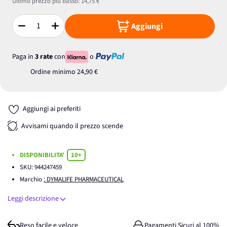
Ultimo prezzo più basso:
14,75 €
Aggiungi
Quantità
Paga in
3 rate
con
o
Ordine minimo
24,90 €
Aggiungi ai preferiti
Avvisami quando il prezzo scende
DISPONIBILITA'
10+
SKU:
944247459
Marchio
: DYMALIFE PHARMACEUTICAL
Leggi descrizione
Reso facile e veloce
Pagamenti Sicuri al 100%