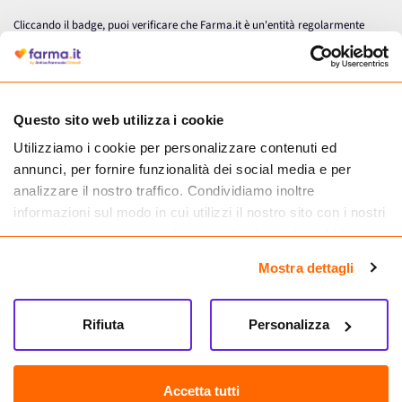
Cliccando il badge, puoi verificare che Farma.it è un'entità regolarmente
autorizzata dal Ministero della Salute a effettuare la vendita online di
medicinali.
Questo sito web utilizza i cookie
Utilizziamo i cookie per personalizzare contenuti ed
annunci, per fornire funzionalità dei social media e per
analizzare il nostro traffico. Condividiamo inoltre
informazioni sul modo in cui utilizzi il nostro sito con i nostri
partner che si occupano di analisi dei dati web, pubblicità e
social media, i quali potrebbero combinarle con altre
Mostra dettagli
informazioni che hai fornito loro o che hanno raccolto dal
tuo utilizzo dei loro servizi.
Seguici su
Rifiuta
Personalizza
Farma.it S.a.s. P. IVA 07417261216 REA: NA-884088
CREDITS
Accetta tutti
Sede legale Via delle Repubbliche Marinare 128, 80147 Napoli