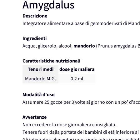
Amygdalus
Descrizione
Integratore alimentare a base di gemmoderivati di Mand
Ingredienti
Acqua, glicerolo, alcool,
mandorlo
(Prunus amygdalus B
Caratteristiche nutrizionali
Tenori medi
dose giornaliera
Mandorlo M.G.
0,2 ml
Modalità d'uso
Assumere 25 gocce per 3 volte al giorno con un po' d'ac
Avvertenze
Non eccedere la dose giornaliera consigliata.
Tenere fuori dalla portata dei bambini di età inferiore ai 
Gli integratori alimentari non vanno intesi come sostituti 