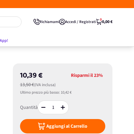
0
0,00 €
Richiamami
Accedi / Registrati
'App!
10,39 €
Risparmi il
23%
13,50 €
(IVA inclusa)
Ultimo prezzo più basso:
10,42 €
Quantità
Aggiungi al Carrello