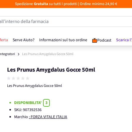
Spedizione
Gratuita
su tutti i prodotti
| Ordine minimo 24,90 €
all’interno della farmacia
ferta
Serve Aiuto?
Informazioni sul tuo ordine
Scarica l
Podcast
 Integratori
Les Prunus Amygdalus Gocce 50ml
Les Prunus Amygdalus Gocce 50ml
Les Prunus Amygdalus Gocce 50ml
DISPONIBILITA'
3
SKU:
907392536
Marchio
: FORZA VITALE ITALIA