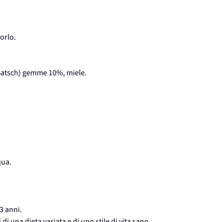
orlo.
atsch) gemme 10%, miele.
qua.
3 anni.
di una dieta variata e di uno stile di vita sano.