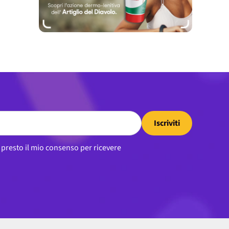
Iscriviti
, presto il mio consenso per ricevere