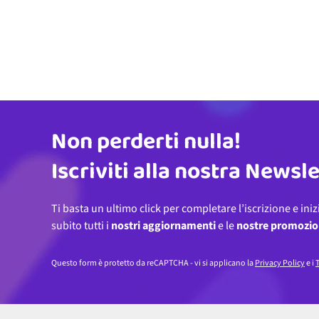
Non perderti nulla!
Indirizzo email
Iscriviti alla nostra Newsl
Ti basta un ultimo click per completare l’iscrizione e iniz
subito tutti i
nostri aggiornamenti
e le
nostre promozio
Questo form è protetto da reCAPTCHA - vi si applicano la
Privacy Policy
e i
T