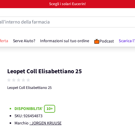
Scegli i solari Eucerin!
all’interno della farmacia
ferta
Serve Aiuto?
Informazioni sul tuo ordine
Scarica l
Podcast
Leopet Coll Elisabettiano 25
Leopet Coll Elisabettiano 25
DISPONIBILITA'
10+
SKU:
926454873
Marchio
: JORGEN KRUUSE