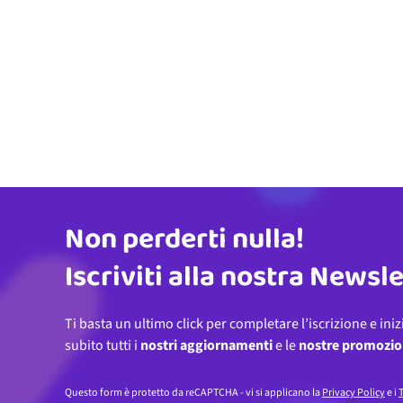
Non perderti nulla!
Indirizzo email
Iscriviti alla nostra Newsl
Ti basta un ultimo click per completare l’iscrizione e iniz
subito tutti i
nostri aggiornamenti
e le
nostre promozio
Questo form è protetto da reCAPTCHA - vi si applicano la
Privacy Policy
e i
T