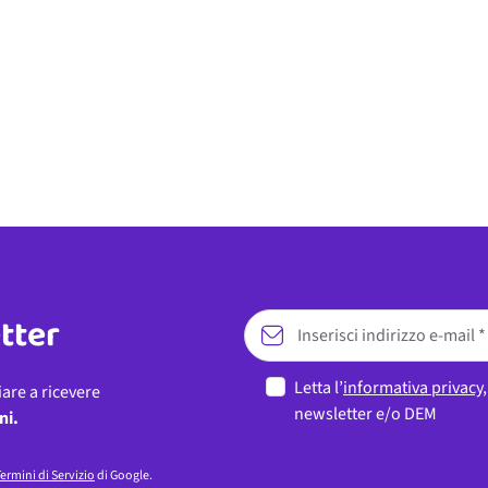
etter
Letta l’
informativa privacy
iare a ricevere
newsletter e/o DEM
ni.
ermini di Servizio
di Google.