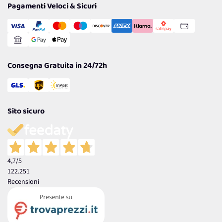
Pagamenti Veloci & Sicuri
Cookie Policy
Transazione Sicura
Comunicazioni
Gestisci Cookie
Reso Facile e Veloce
Garanzia
Consegna Gratuita in 24/72h
Sito sicuro
4,7
/5
122.251
Recensioni