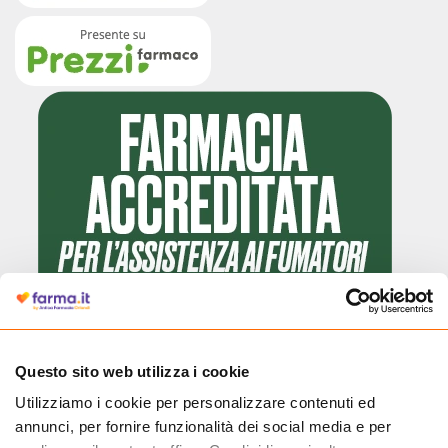
Questo sito web utilizza i cookie
Utilizziamo i cookie per personalizzare contenuti ed
Cliccando il badge, puoi verificare che Farma.it è un'entità regolarmente
annunci, per fornire funzionalità dei social media e per
autorizzata dal Ministero della Salute a effettuare la vendita online di