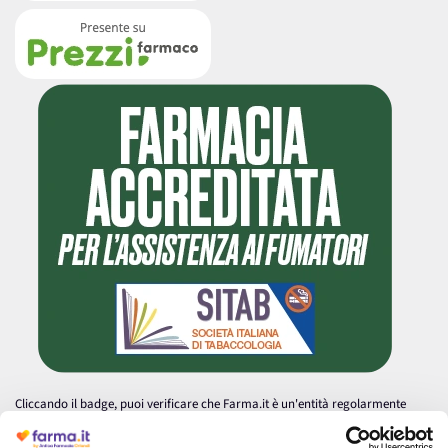
Cliccando il badge, puoi verificare che Farma.it è un'entità regolarmente
autorizzata dal Ministero della Salute a effettuare la vendita online di
medicinali.