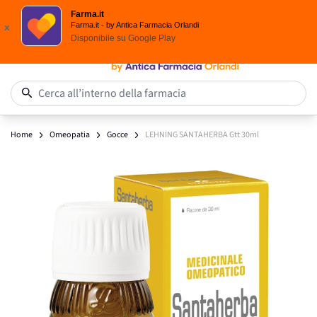
Spedizione
Gratuita
| Ordine minimo 24,90 €
Farma.it
Salta al contenuto
Farma.it - by Antica Farmacia Orlandi
x
Disponibile su
Google Play
0
Cerca all’interno della farmacia
Home
Omeopatia
Gocce
LEHNING SANTAHERBA Gtt 30ml
Main image
Click to view image in fullscreen