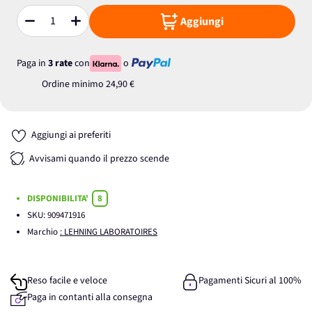
Aggiungi
Quantità
Paga in
3 rate
con
o
Ordine minimo
24,90 €
Aggiungi ai preferiti
Avvisami quando il prezzo scende
DISPONIBILITA'
8
SKU:
909471916
Marchio
: LEHNING LABORATOIRES
Reso facile e veloce
Pagamenti Sicuri al 100%
Paga in contanti alla consegna