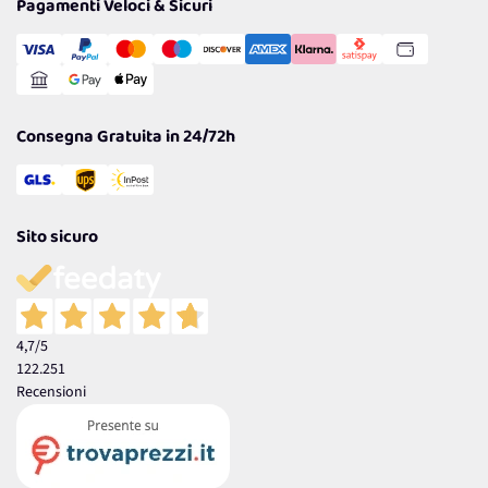
Pagamenti Veloci & Sicuri
Cookie Policy
Transazione Sicura
Comunicazioni
Gestisci Cookie
Reso Facile e Veloce
Garanzia
Consegna Gratuita in 24/72h
Sito sicuro
4,7
/5
122.251
Recensioni