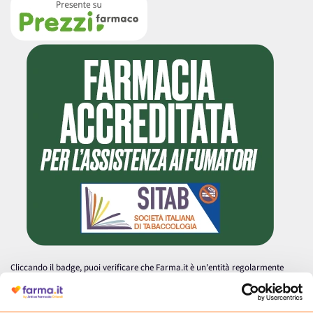
Cliccando il badge, puoi verificare che Farma.it è un'entità regolarmente
autorizzata dal Ministero della Salute a effettuare la vendita online di
medicinali.