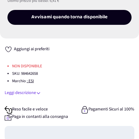
Ultimo prezzo più basso:
6,41 €
Avvisami quando torna disponibile
Aggiungi ai preferiti
NON DISPONIBILE
SKU:
984642658
Marchio
: ESI
Leggi descrizione
Reso facile e veloce
Pagamenti Sicuri al 100%
Paga in contanti alla consegna
Guadagna
0
punti