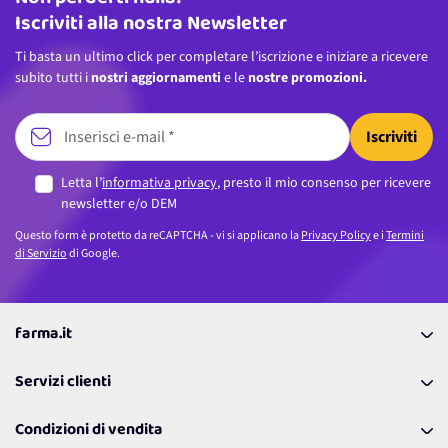
Iscriviti alla nostra Newsletter
Ti basta un ultimo click per completare l’iscrizione e iniziare a ricevere
subito tutti i
nostri aggiornamenti
e le
nostre promozioni.
Iscriviti
Letta l’
informativa privacy
, presto il mio consenso per ricevere
newsletter e/o DEM
Questo form è protetto da reCAPTCHA - vi si applicano la
Privacy Policy
e i
Termini
di Servizio
di Google.
farma.it
La nostra Azienda
Servizi clienti
Coupon
Contattaci
Programma Fedeltà Farma Lovers
Condizioni di vendita
Richiamami
Lavora con noi