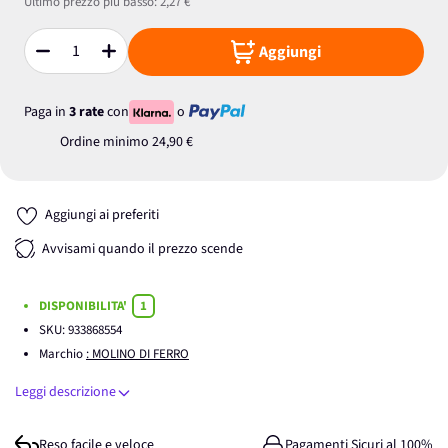
Ultimo prezzo più basso:
2,27 €
Aggiungi
Quantità
Paga in
3 rate
con
o
Ordine minimo
24,90 €
Aggiungi ai preferiti
Avvisami quando il prezzo scende
DISPONIBILITA'
1
SKU:
933868554
Marchio
: MOLINO DI FERRO
Leggi descrizione
Reso facile e veloce
Pagamenti Sicuri al 100%