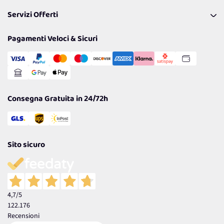
Pagamenti & Condizioni
FAQ
I nostri consigli
Servizi Offerti
Spedizioni
Resi
Politiche per la parità di genere
Privacy Policy
Tantissimi Sconti
Pagamenti Veloci & Sicuri
Cookie Policy
Transazione Sicura
Comunicazioni
Gestisci Cookie
Reso Facile e Veloce
Garanzia
Consegna Gratuita in 24/72h
Sito sicuro
4,7
/5
122.176
Recensioni