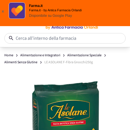
Scegli i solari Eucerin!
Farma.it
Salta al contenuto
Farma.it - by Antica Farmacia Orlandi
x
Disponibile su
Google Play
0
Cerca all’interno della farmacia
Home
Alimentazione e Integratori
Alimentazione Speciale
Alimenti Senza Glutine
LE ASOLANE F-Fibra Gnocchi250g
Main image
Click to view image in fullscreen