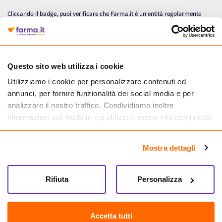
Cliccando il badge, puoi verificare che Farma.it è un'entità regolarmente
autorizzata dal Ministero della Salute a effettuare la vendita online di
medicinali.
Questo sito web utilizza i cookie
Utilizziamo i cookie per personalizzare contenuti ed
annunci, per fornire funzionalità dei social media e per
analizzare il nostro traffico. Condividiamo inoltre
informazioni sul modo in cui utilizzi il nostro sito con i nostri
partner che si occupano di analisi dei dati web, pubblicità e
social media, i quali potrebbero combinarle con altre
Mostra dettagli
informazioni che hai fornito loro o che hanno raccolto dal
tuo utilizzo dei loro servizi.
Seguici su
Rifiuta
Personalizza
Farma.it S.a.s. P. IVA 07417261216 REA: NA-884088
CREDITS
Accetta tutti
Sede legale Via delle Repubbliche Marinare 128, 80147 Napoli