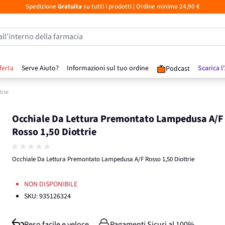
Spedizione
Gratuita
su tutti i prodotti
| Ordine minimo 24,90 €
all’interno della farmacia
ferta
Serve Aiuto?
Informazioni sul tuo ordine
Scarica l
Podcast
trie
Occhiale Da Lettura Premontato Lampedusa A/F
Rosso 1,50 Diottrie
Occhiale Da Lettura Premontato Lampedusa A/F Rosso 1,50 Diottrie
NON DISPONIBILE
SKU:
935126324
Reso facile e veloce
Pagamenti Sicuri al 100%