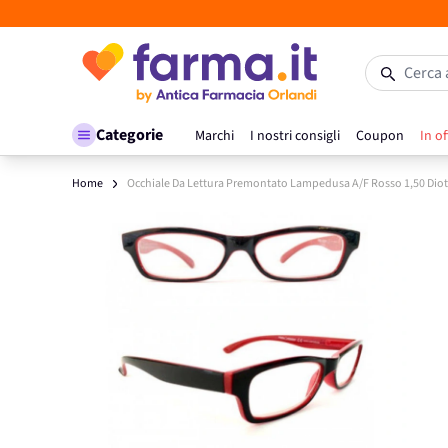
Salta al contenuto
Cerca 
Categorie
Marchi
I nostri consigli
Coupon
In of
Home
Occhiale Da Lettura Premontato Lampedusa A/F Rosso 1,50 Diot
Main image
Click to view image in fullscreen