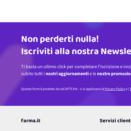
Non perderti nulla!
Indirizzo email
Iscriviti alla nostra Newsl
Ti basta un ultimo click per completare l’iscrizione e iniz
subito tutti i
nostri aggiornamenti
e le
nostre promozio
Questo form è protetto da reCAPTCHA - vi si applicano la
Privacy Policy
e i
T
farma.it
Servizi client