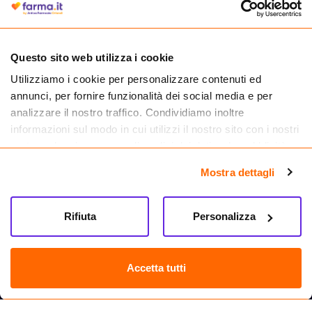
medicinali.
Questo sito web utilizza i cookie
Utilizziamo i cookie per personalizzare contenuti ed
annunci, per fornire funzionalità dei social media e per
analizzare il nostro traffico. Condividiamo inoltre
informazioni sul modo in cui utilizzi il nostro sito con i nostri
partner che si occupano di analisi dei dati web, pubblicità e
social media, i quali potrebbero combinarle con altre
Mostra dettagli
informazioni che hai fornito loro o che hanno raccolto dal
tuo utilizzo dei loro servizi.
Seguici su
Rifiuta
Personalizza
Farma.it S.a.s. P. IVA 07417261216 REA: NA-884088
CREDITS
Accetta tutti
Sede legale Via delle Repubbliche Marinare 128, 80147 Napoli
Vendita online di medicinali senza obbligo di prescrizione effettuata tramite
esercizio autorizzato dal Ministero della Salute – Codice identificativo n. 016715