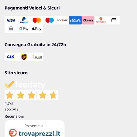
Privacy Policy
Tantissimi Sconti
Pagamenti Veloci & Sicuri
Cookie Policy
Transazione Sicura
Comunicazioni
Gestisci Cookie
Reso Facile e Veloce
Garanzia
Consegna Gratuita in 24/72h
Sito sicuro
4,7
/5
122.251
Recensioni