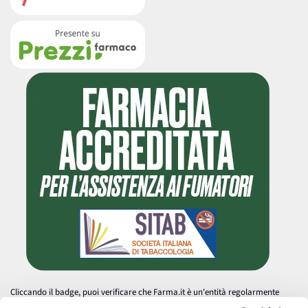
Cliccando il badge, puoi verificare che Farma.it è un'entità regolarmente
autorizzata dal Ministero della Salute a effettuare la vendita online di