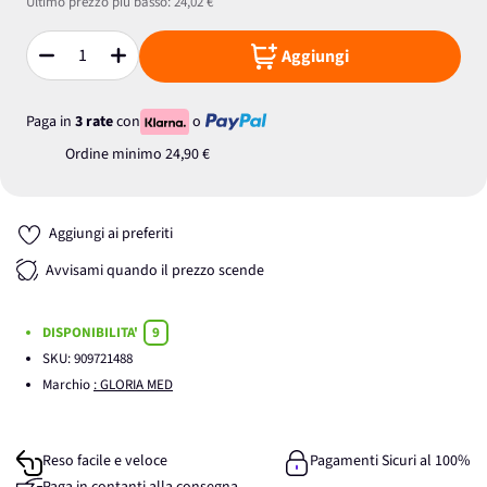
Ultimo prezzo più basso:
24,02 €
Aggiungi
Quantità
Paga in
3 rate
con
o
Ordine minimo
24,90 €
Aggiungi ai preferiti
Avvisami quando il prezzo scende
DISPONIBILITA'
9
SKU:
909721488
Marchio
: GLORIA MED
Reso facile e veloce
Pagamenti Sicuri al 100%