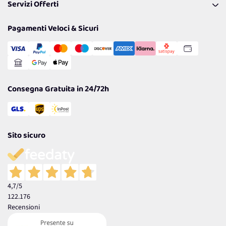
Servizi Offerti
Spedizioni
Resi
Politiche per la parità di genere
Privacy Policy
Tantissimi Sconti
Pagamenti Veloci & Sicuri
Cookie Policy
Transazione Sicura
Comunicazioni
Gestisci Cookie
Reso Facile e Veloce
Garanzia
Consegna Gratuita in 24/72h
Sito sicuro
4,7
/5
122.176
Recensioni