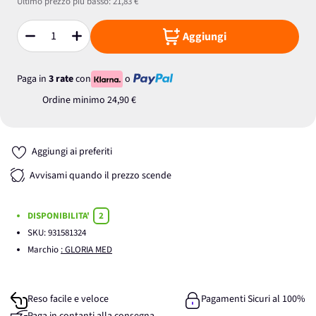
Ultimo prezzo più basso:
21,83 €
Aggiungi
Quantità
Paga in
3 rate
con
o
Ordine minimo
24,90 €
Aggiungi ai preferiti
Avvisami quando il prezzo scende
DISPONIBILITA'
2
SKU:
931581324
Marchio
: GLORIA MED
Reso facile e veloce
Pagamenti Sicuri al 100%