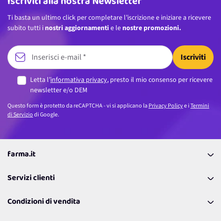
Iscriviti alla nostra Newsletter
Ti basta un ultimo click per completare l’iscrizione e iniziare a ricevere
subito tutti i
nostri aggiornamenti
e le
nostre promozioni.
Iscriviti
Letta l’
informativa privacy
, presto il mio consenso per ricevere
newsletter e/o DEM
Questo form è protetto da reCAPTCHA - vi si applicano la
Privacy Policy
e i
Termini
di Servizio
di Google.
farma.it
La nostra Azienda
Servizi clienti
Coupon
Contattaci
Programma Fedeltà Farma Lovers
Condizioni di vendita
Richiamami
Lavora con noi
Pagamenti & Condizioni
FAQ
I nostri consigli