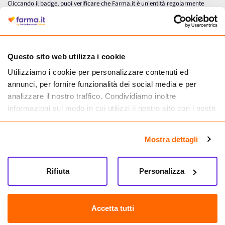
Cliccando il badge, puoi verificare che Farma.it è un'entità regolarmente
autorizzata dal Ministero della Salute a effettuare la vendita online di
medicinali.
Questo sito web utilizza i cookie
Utilizziamo i cookie per personalizzare contenuti ed
annunci, per fornire funzionalità dei social media e per
analizzare il nostro traffico. Condividiamo inoltre
informazioni sul modo in cui utilizzi il nostro sito con i nostri
partner che si occupano di analisi dei dati web, pubblicità e
social media, i quali potrebbero combinarle con altre
Mostra dettagli
informazioni che hai fornito loro o che hanno raccolto dal
tuo utilizzo dei loro servizi.
Seguici su
Rifiuta
Personalizza
Farma.it S.a.s. P. IVA 07417261216 REA: NA-884088
CREDITS
Accetta tutti
Sede legale Via delle Repubbliche Marinare 128, 80147 Napoli
Vendita online di medicinali senza obbligo di prescrizione effettuata tramite