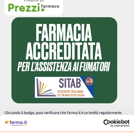
Cliccando il badge, puoi verificare che Farma.it è un'entità regolarmente
autorizzata dal Ministero della Salute a effettuare la vendita online di
medicinali.