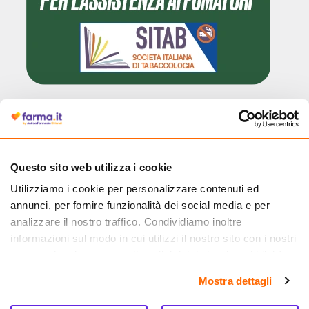
Cliccando il badge, puoi verificare che Farma.it è un'entità regolarmente
autorizzata dal Ministero della Salute a effettuare la vendita online di
medicinali.
Questo sito web utilizza i cookie
Utilizziamo i cookie per personalizzare contenuti ed
annunci, per fornire funzionalità dei social media e per
analizzare il nostro traffico. Condividiamo inoltre
informazioni sul modo in cui utilizzi il nostro sito con i nostri
partner che si occupano di analisi dei dati web, pubblicità e
social media, i quali potrebbero combinarle con altre
Mostra dettagli
informazioni che hai fornito loro o che hanno raccolto dal
tuo utilizzo dei loro servizi.