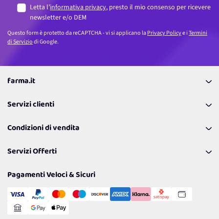
Letta l’
informativa privacy
, presto il mio consenso per ricevere
newsletter e/o DEM
Questo form è protetto da reCAPTCHA - vi si applicano la
Privacy Policy
e i
Termini
di Servizio
di Google.
farma.it
La nostra Azienda
Servizi clienti
Coupon
Contattaci
Programma Fedeltà Farma Lovers
Condizioni di vendita
Richiamami
Lavora con noi
Pagamenti & Condizioni
FAQ
I nostri consigli
Servizi Offerti
Spedizioni
Resi
Politiche per la parità di genere
Privacy Policy
Tantissimi Sconti
Pagamenti Veloci & Sicuri
Cookie Policy
Transazione Sicura
Comunicazioni
Gestisci Cookie
Reso Facile e Veloce
Garanzia