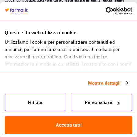
Cliccando il badge, puoi verificare che Farma.it è un'entità regolarmente
autorizzata dal Ministero della Salute a effettuare la vendita online di
medicinali.
Questo sito web utilizza i cookie
Utilizziamo i cookie per personalizzare contenuti ed
annunci, per fornire funzionalità dei social media e per
analizzare il nostro traffico. Condividiamo inoltre
informazioni sul modo in cui utilizzi il nostro sito con i nostri
partner che si occupano di analisi dei dati web, pubblicità e
social media, i quali potrebbero combinarle con altre
Mostra dettagli
informazioni che hai fornito loro o che hanno raccolto dal
tuo utilizzo dei loro servizi.
Seguici su
Rifiuta
Personalizza
Farma.it S.a.s. P. IVA 07417261216 REA: NA-884088
CREDITS
Accetta tutti
Sede legale Via delle Repubbliche Marinare 128, 80147 Napoli
Vendita online di medicinali senza obbligo di prescrizione effettuata tramite
esercizio autorizzato dal Ministero della Salute – Codice identificativo n. 016715