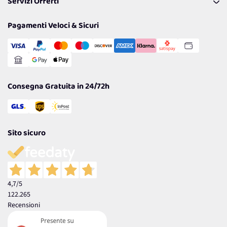
Servizi Offerti
Spedizioni
Resi
Politiche per la parità di genere
Privacy Policy
Tantissimi Sconti
Pagamenti Veloci & Sicuri
Cookie Policy
Transazione Sicura
Comunicazioni
Gestisci Cookie
Reso Facile e Veloce
Garanzia
Consegna Gratuita in 24/72h
Sito sicuro
4,7
/5
122.265
Recensioni