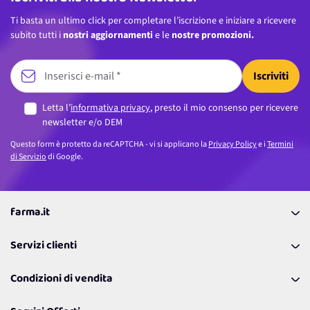
Ti basta un ultimo click per completare l’iscrizione e iniziare a ricevere
subito tutti i
nostri aggiornamenti
e le
nostre promozioni.
Iscriviti
Letta l’
informativa privacy
, presto il mio consenso per ricevere
newsletter e/o DEM
Questo form è protetto da reCAPTCHA - vi si applicano la
Privacy Policy
e i
Termini
di Servizio
di Google.
farma.it
La nostra Azienda
Servizi clienti
Coupon
Contattaci
Programma Fedeltà Farma Lovers
Condizioni di vendita
Richiamami
Lavora con noi
Pagamenti & Condizioni
FAQ
I nostri consigli