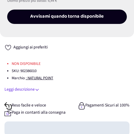
Ultimo prezzo più basso:
6,44 €
Avvisami quando torna disponibile
Aggiungi ai preferiti
NON DISPONIBILE
SKU:
902386010
Marchio
: NATURAL POINT
Leggi descrizione
Reso facile e veloce
Pagamenti Sicuri al 100%
Paga in contanti alla consegna
Guadagna
0
punti