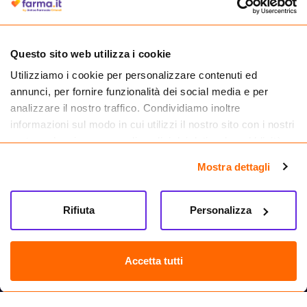
Questo sito web utilizza i cookie
Utilizziamo i cookie per personalizzare contenuti ed
Cliccando il badge, puoi verificare che Farma.it è un'entità regolarmente
annunci, per fornire funzionalità dei social media e per
autorizzata dal Ministero della Salute a effettuare la vendita online di
medicinali.
analizzare il nostro traffico. Condividiamo inoltre
informazioni sul modo in cui utilizzi il nostro sito con i nostri
partner che si occupano di analisi dei dati web, pubblicità e
social media, i quali potrebbero combinarle con altre
Mostra dettagli
informazioni che hai fornito loro o che hanno raccolto dal
tuo utilizzo dei loro servizi.
Rifiuta
Personalizza
Accetta tutti
Seguici su