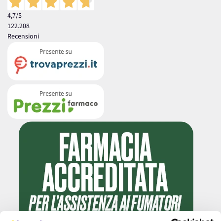
4,7
/5
122.208
Recensioni