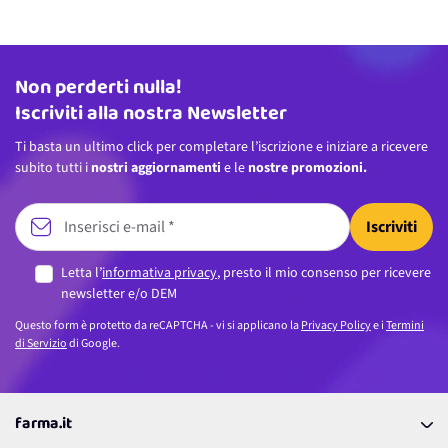
Non perderti nulla!
Indirizzo email
Iscriviti alla nostra Newsletter
Ti basta un ultimo click per completare l’iscrizione e iniziare a ricevere
subito tutti i
nostri aggiornamenti
e le
nostre promozioni.
Iscriviti
Letta l’
informativa privacy
, presto il mio consenso per ricevere
newsletter e/o DEM
Questo form è protetto da reCAPTCHA - vi si applicano la
Privacy Policy
e i
Termini
di Servizio
di Google.
farma.it