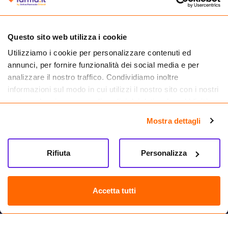
autorizzata dal Ministero della Salute a effettuare la vendita online di
medicinali.
Questo sito web utilizza i cookie
Utilizziamo i cookie per personalizzare contenuti ed
annunci, per fornire funzionalità dei social media e per
analizzare il nostro traffico. Condividiamo inoltre
informazioni sul modo in cui utilizzi il nostro sito con i nostri
partner che si occupano di analisi dei dati web, pubblicità e
social media, i quali potrebbero combinarle con altre
Mostra dettagli
informazioni che hai fornito loro o che hanno raccolto dal
tuo utilizzo dei loro servizi.
Rifiuta
Personalizza
Seguici su
Farma.it S.a.s. P. IVA 07417261216 REA: NA-884088
CREDITS
Accetta tutti
Sede legale Via delle Repubbliche Marinare 128, 80147 Napoli
Vendita online di medicinali senza obbligo di prescrizione effettuata tramite
esercizio autorizzato dal Ministero della Salute – Codice identificativo n. 016715