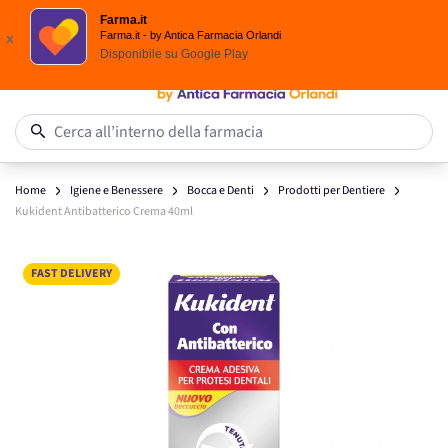
Spedizione
Gratuita
| Ordine minimo 24,90 €
Farma.it
Salta al contenuto
Farma.it - by Antica Farmacia Orlandi
x
Disponibile su
Google Play
0
Cerca all’interno della farmacia
Home
Igiene e Benessere
Bocca e Denti
Prodotti per Dentiere
Kukident Antibatterico Crema 40ml
Main image
Click to view image in fullscreen
FAST DELIVERY