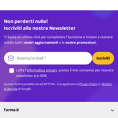
Non perderti nulla!
Indirizzo email
Iscriviti alla nostra Newsletter
Ti basta un ultimo click per completare l’iscrizione e iniziare a ricevere
subito tutti i
nostri aggiornamenti
e le
nostre promozioni.
Iscriviti
Letta l’
informativa privacy
, presto il mio consenso per ricevere
newsletter e/o DEM
Questo form è protetto da reCAPTCHA - vi si applicano la
Privacy Policy
e i
Termini
di Servizio
di Google.
farma.it
La nostra Azienda