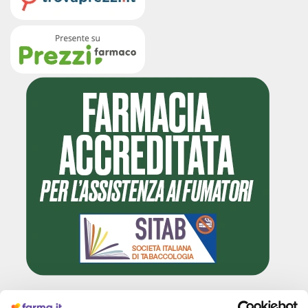
Cliccando il badge, puoi verificare che Farma.it è un'entità regolarmente