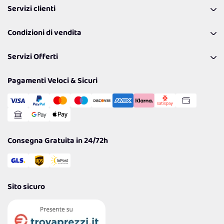
Servizi clienti
Coupon
Contattaci
Programma Fedeltà Farma Lovers
Condizioni di vendita
Richiamami
Lavora con noi
Pagamenti & Condizioni
FAQ
I nostri consigli
Servizi Offerti
Spedizioni
Resi
Politiche per la parità di genere
Privacy Policy
Tantissimi Sconti
Pagamenti Veloci & Sicuri
Cookie Policy
Transazione Sicura
Comunicazioni
Gestisci Cookie
Reso Facile e Veloce
Garanzia
Consegna Gratuita in 24/72h
Sito sicuro