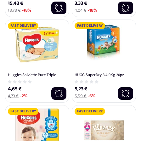
15,43 €
3,33 €
18,78 €
-18%
4,04 €
-18%
FAST DELIVERY
FAST DELIVERY
Huggies Salviette Pure Triplo
HUGG.SuperDry 3 4-9Kg 20pz
4,65 €
5,23 €
4,73 €
-2%
5,59 €
-6%
FAST DELIVERY
FAST DELIVERY