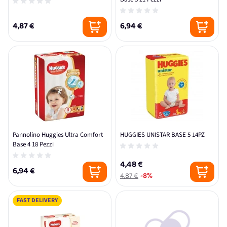
4,87 €
6,94 €
Pannolino Huggies Ultra Comfort
HUGGIES UNISTAR BASE 5 14PZ
Base 4 18 Pezzi
4,48 €
6,94 €
4,87 €
-8%
FAST DELIVERY