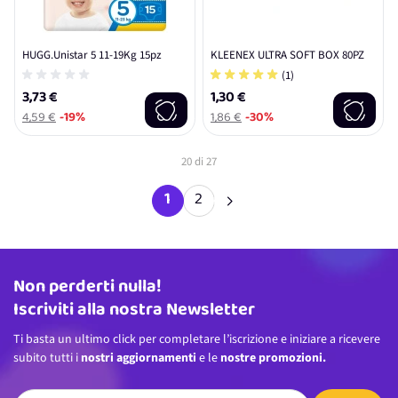
HUGG.Unistar 5 11-19Kg 15pz
KLEENEX ULTRA SOFT BOX 80PZ
(1)
3,73 €
1,30 €
4,59 €
-19%
1,86 €
-30%
20
di
27
1
2
Attualmente stai leggendo la pag
Pagina
Non perderti nulla!
Indirizzo email
Iscriviti alla nostra Newsletter
Ti basta un ultimo click per completare l’iscrizione e iniziare a ricevere
subito tutti i
nostri aggiornamenti
e le
nostre promozioni.