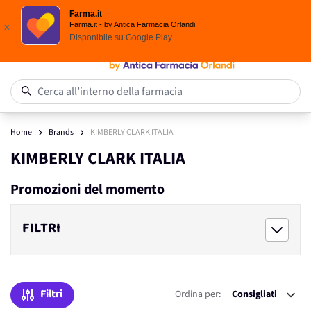
Spedizione
Gratuita
| Ordine minimo 24,90 €
Farma.it
Salta al contenuto
Farma.it - by Antica Farmacia Orlandi
x
Disponibile su
Google Play
0
Cerca all’interno della farmacia
Home
Brands
KIMBERLY CLARK ITALIA
KIMBERLY CLARK ITALIA
Promozioni del momento
FILTRI
Filtri
Ordina per: