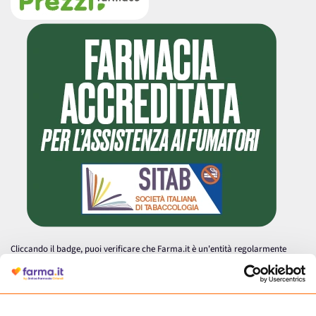
Cliccando il badge, puoi verificare che Farma.it è un'entità regolarmente
autorizzata dal Ministero della Salute a effettuare la vendita online di
medicinali.