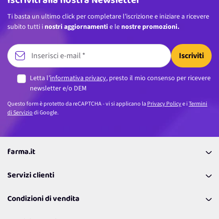
Iscriviti alla nostra Newsletter
Ti basta un ultimo click per completare l’iscrizione e iniziare a ricevere
subito tutti i
nostri aggiornamenti
e le
nostre promozioni.
Iscriviti
Letta l’
informativa privacy
, presto il mio consenso per ricevere
newsletter e/o DEM
Questo form è protetto da reCAPTCHA - vi si applicano la
Privacy Policy
e i
Termini
di Servizio
di Google.
farma.it
La nostra Azienda
Servizi clienti
Coupon
Contattaci
Programma Fedeltà Farma Lovers
Condizioni di vendita
Richiamami
Lavora con noi
Pagamenti & Condizioni
FAQ
I nostri consigli