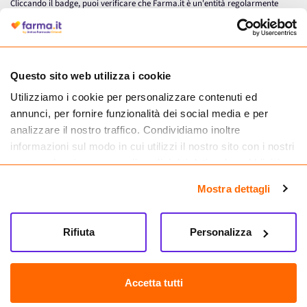
Cliccando il badge, puoi verificare che Farma.it è un'entità regolarmente
autorizzata dal Ministero della Salute a effettuare la vendita online di
medicinali.
Questo sito web utilizza i cookie
Utilizziamo i cookie per personalizzare contenuti ed
annunci, per fornire funzionalità dei social media e per
analizzare il nostro traffico. Condividiamo inoltre
informazioni sul modo in cui utilizzi il nostro sito con i nostri
partner che si occupano di analisi dei dati web, pubblicità e
social media, i quali potrebbero combinarle con altre
Mostra dettagli
informazioni che hai fornito loro o che hanno raccolto dal
tuo utilizzo dei loro servizi.
Seguici su
Rifiuta
Personalizza
Farma.it S.a.s. P. IVA 07417261216 REA: NA-884088
CREDITS
Accetta tutti
Sede legale Via delle Repubbliche Marinare 128, 80147 Napoli
Vendita online di medicinali senza obbligo di prescrizione effettuata tramite