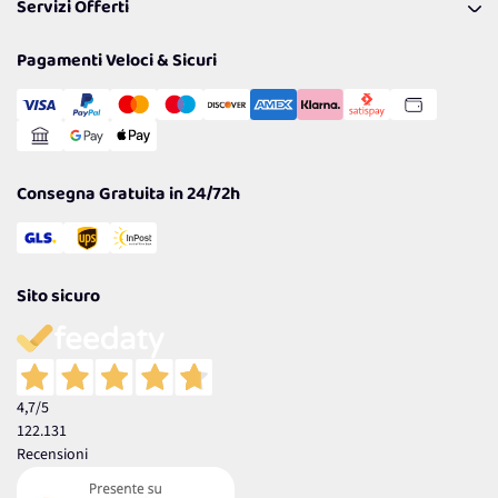
Servizi Offerti
Spedizioni
Resi
Politiche per la parità di genere
Privacy Policy
Tantissimi Sconti
Pagamenti Veloci & Sicuri
Cookie Policy
Transazione Sicura
Comunicazioni
Gestisci Cookie
Reso Facile e Veloce
Garanzia
Consegna Gratuita in 24/72h
Sito sicuro
4,7
/5
122.131
Recensioni