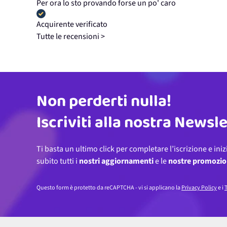
Per ora lo sto provando forse un po' caro
Acquirente verificato
Tutte le recensioni >
Non perderti nulla!
Indirizzo email
Iscriviti alla nostra Newsl
Ti basta un ultimo click per completare l’iscrizione e iniz
subito tutti i
nostri aggiornamenti
e le
nostre promozio
Questo form è protetto da reCAPTCHA - vi si applicano la
Privacy Policy
e i
T