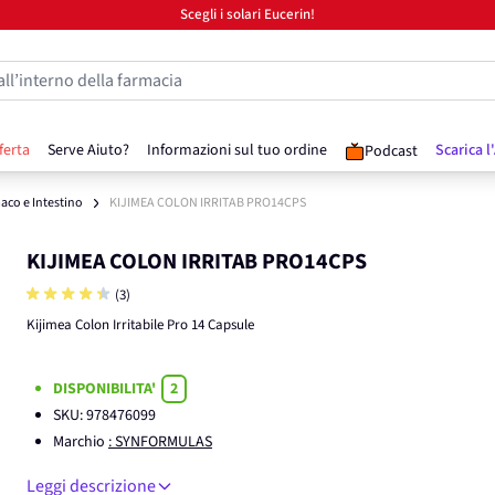
Scegli i solari Eucerin!
all’interno della farmacia
ferta
Serve Aiuto?
Informazioni sul tuo ordine
Scarica l
Podcast
aco e Intestino
KIJIMEA COLON IRRITAB PRO14CPS
KIJIMEA COLON IRRITAB PRO14CPS
(3)
Kijimea Colon Irritabile Pro 14 Capsule
DISPONIBILITA'
2
SKU:
978476099
Marchio
: SYNFORMULAS
Leggi descrizione