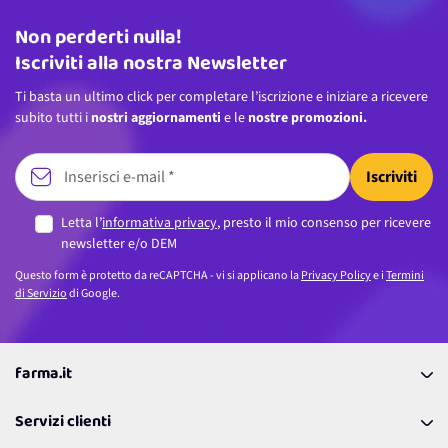
Non perderti nulla!
Indirizzo email
Iscriviti alla nostra Newsletter
Ti basta un ultimo click per completare l’iscrizione e iniziare a ricevere
subito tutti i
nostri aggiornamenti
e le
nostre promozioni.
Iscriviti
Letta l’
informativa privacy
, presto il mio consenso per ricevere
newsletter e/o DEM
Questo form è protetto da reCAPTCHA - vi si applicano la
Privacy Policy
e i
Termini
di Servizio
di Google.
farma.it
La nostra Azienda
Servizi clienti
Coupon
Contattaci