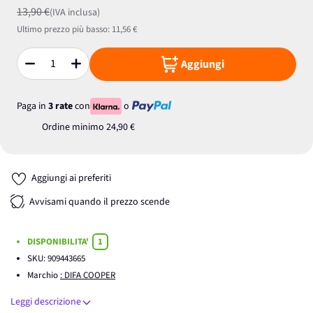
13,90 €
(IVA inclusa)
Ultimo prezzo più basso:
11,56 €
Aggiungi
Quantità
Paga in
3 rate
con
o
Ordine minimo
24,90 €
Aggiungi ai preferiti
Avvisami quando il prezzo scende
DISPONIBILITA'
1
SKU:
909443665
Marchio
: DIFA COOPER
Leggi descrizione