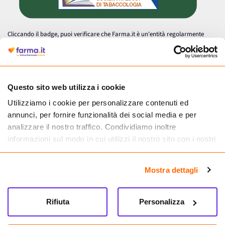
Cliccando il badge, puoi verificare che Farma.it è un'entità regolarmente
autorizzata dal Ministero della Salute a effettuare la vendita online di
medicinali.
Questo sito web utilizza i cookie
Utilizziamo i cookie per personalizzare contenuti ed
annunci, per fornire funzionalità dei social media e per
analizzare il nostro traffico. Condividiamo inoltre
informazioni sul modo in cui utilizzi il nostro sito con i nostri
partner che si occupano di analisi dei dati web, pubblicità e
social media, i quali potrebbero combinarle con altre
Mostra dettagli
informazioni che hai fornito loro o che hanno raccolto dal
tuo utilizzo dei loro servizi.
Seguici su
Rifiuta
Personalizza
Farma.it S.a.s. P. IVA 07417261216 REA: NA-884088