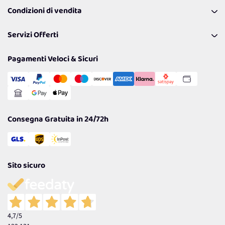
Programma Fedeltà Farma Lovers
Condizioni di vendita
Richiamami
Lavora con noi
Pagamenti & Condizioni
FAQ
I nostri consigli
Servizi Offerti
Spedizioni
Resi
Politiche per la parità di genere
Privacy Policy
Tantissimi Sconti
Pagamenti Veloci & Sicuri
Cookie Policy
Transazione Sicura
Comunicazioni
Gestisci Cookie
Reso Facile e Veloce
Garanzia
Consegna Gratuita in 24/72h
Sito sicuro
4,7
/5