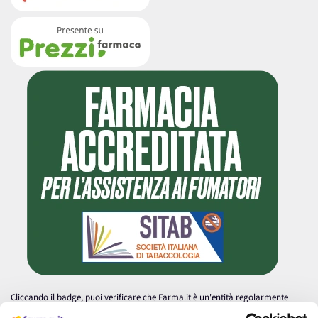
Cliccando il badge, puoi verificare che Farma.it è un'entità regolarmente
autorizzata dal Ministero della Salute a effettuare la vendita online di