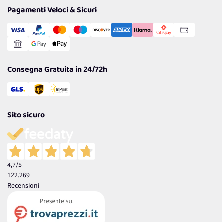
Tantissimi Sconti
Pagamenti Veloci & Sicuri
Cookie Policy
Transazione Sicura
Comunicazioni
Gestisci Cookie
Reso Facile e Veloce
Garanzia
Consegna Gratuita in 24/72h
Sito sicuro
4,7
/5
122.269
Recensioni