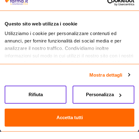
medicinali.
Questo sito web utilizza i cookie
Utilizziamo i cookie per personalizzare contenuti ed
annunci, per fornire funzionalità dei social media e per
analizzare il nostro traffico. Condividiamo inoltre
informazioni sul modo in cui utilizzi il nostro sito con i nostri
partner che si occupano di analisi dei dati web, pubblicità e
social media, i quali potrebbero combinarle con altre
Mostra dettagli
informazioni che hai fornito loro o che hanno raccolto dal
tuo utilizzo dei loro servizi.
Seguici su
Rifiuta
Personalizza
Farma.it S.a.s. P. IVA 07417261216 REA: NA-884088
CREDITS
Accetta tutti
Sede legale Via delle Repubbliche Marinare 128, 80147 Napoli
Vendita online di medicinali senza obbligo di prescrizione effettuata tramite
esercizio autorizzato dal Ministero della Salute – Codice identificativo n. 016715