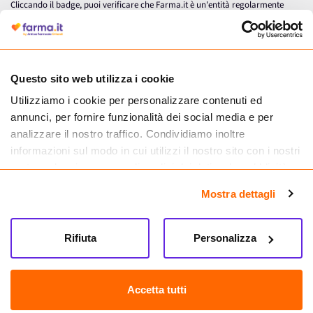
Cliccando il badge, puoi verificare che Farma.it è un'entità regolarmente
autorizzata dal Ministero della Salute a effettuare la vendita online di
medicinali.
Questo sito web utilizza i cookie
Utilizziamo i cookie per personalizzare contenuti ed
annunci, per fornire funzionalità dei social media e per
analizzare il nostro traffico. Condividiamo inoltre
informazioni sul modo in cui utilizzi il nostro sito con i nostri
partner che si occupano di analisi dei dati web, pubblicità e
social media, i quali potrebbero combinarle con altre
Mostra dettagli
informazioni che hai fornito loro o che hanno raccolto dal
tuo utilizzo dei loro servizi.
Seguici su
Rifiuta
Personalizza
Farma.it S.a.s. P. IVA 07417261216 REA: NA-884088
CREDITS
Accetta tutti
Sede legale Via delle Repubbliche Marinare 128, 80147 Napoli
Vendita online di medicinali senza obbligo di prescrizione effettuata tramite