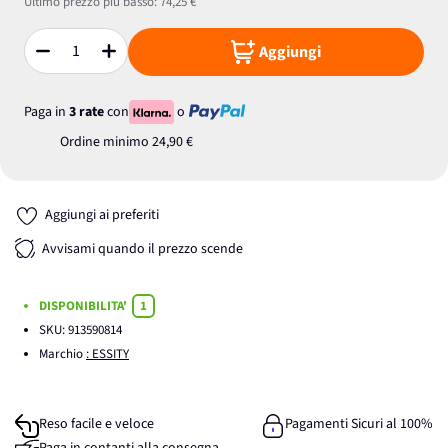
Ultimo prezzo più basso:
74,25 €
Aggiungi
Quantità
Paga in
3 rate
con
o
Ordine minimo
24,90 €
Aggiungi ai preferiti
Avvisami quando il prezzo scende
DISPONIBILITA'
1
SKU:
913590814
Marchio
: ESSITY
Reso facile e veloce
Pagamenti Sicuri al 100%