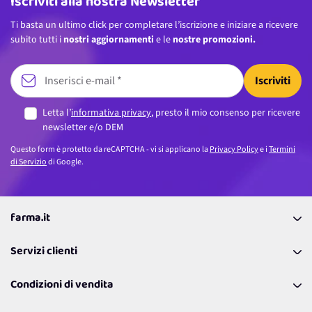
Iscriviti alla nostra Newsletter
Ti basta un ultimo click per completare l’iscrizione e iniziare a ricevere
subito tutti i
nostri aggiornamenti
e le
nostre promozioni.
Iscriviti
Letta l’
informativa privacy
, presto il mio consenso per ricevere
newsletter e/o DEM
Questo form è protetto da reCAPTCHA - vi si applicano la
Privacy Policy
e i
Termini
di Servizio
di Google.
farma.it
La nostra Azienda
Servizi clienti
Coupon
Contattaci
Programma Fedeltà Farma Lovers
Condizioni di vendita
Richiamami
Lavora con noi
Pagamenti & Condizioni
FAQ
I nostri consigli