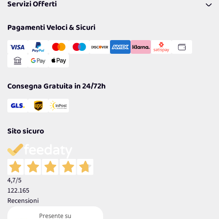
Servizi Offerti
Spedizioni
Resi
Politiche per la parità di genere
Privacy Policy
Tantissimi Sconti
Pagamenti Veloci & Sicuri
Cookie Policy
Transazione Sicura
Comunicazioni
Gestisci Cookie
Reso Facile e Veloce
Garanzia
Consegna Gratuita in 24/72h
Sito sicuro
4,7
/5
122.165
Recensioni