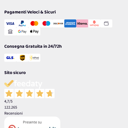
Politiche per la parità di genere
Privacy Policy
Tantissimi Sconti
Pagamenti Veloci & Sicuri
Cookie Policy
Transazione Sicura
Comunicazioni
Gestisci Cookie
Reso Facile e Veloce
Garanzia
Consegna Gratuita in 24/72h
Sito sicuro
4,7
/5
122.265
Recensioni