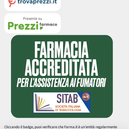
Cliccando il badge, puoi verificare che Farma.it è un'entità regolarmente