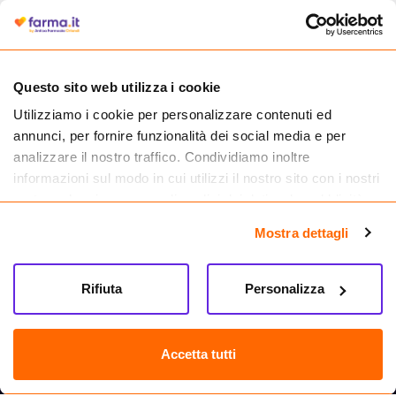
autorizzata dal Ministero della Salute a effettuare la vendita online di
medicinali.
Questo sito web utilizza i cookie
Utilizziamo i cookie per personalizzare contenuti ed
annunci, per fornire funzionalità dei social media e per
analizzare il nostro traffico. Condividiamo inoltre
informazioni sul modo in cui utilizzi il nostro sito con i nostri
partner che si occupano di analisi dei dati web, pubblicità e
social media, i quali potrebbero combinarle con altre
Mostra dettagli
informazioni che hai fornito loro o che hanno raccolto dal
tuo utilizzo dei loro servizi.
Seguici su
Rifiuta
Personalizza
Farma.it S.a.s. P. IVA 07417261216 REA: NA-884088
CREDITS
Accetta tutti
Sede legale Via delle Repubbliche Marinare 128, 80147 Napoli
Vendita online di medicinali senza obbligo di prescrizione effettuata tramite
esercizio autorizzato dal Ministero della Salute – Codice identificativo n. 016715