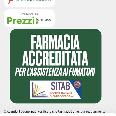
Cliccando il badge, puoi verificare che Farma.it è un'entità regolarmente