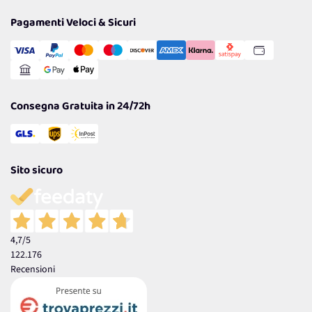
Privacy Policy
Tantissimi Sconti
Pagamenti Veloci & Sicuri
Cookie Policy
Transazione Sicura
Comunicazioni
Gestisci Cookie
Reso Facile e Veloce
Garanzia
Consegna Gratuita in 24/72h
Sito sicuro
4,7
/5
122.176
Recensioni