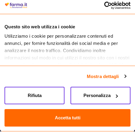
autorizzata dal Ministero della Salute a effettuare la vendita online di
medicinali.
Questo sito web utilizza i cookie
Utilizziamo i cookie per personalizzare contenuti ed
annunci, per fornire funzionalità dei social media e per
analizzare il nostro traffico. Condividiamo inoltre
informazioni sul modo in cui utilizzi il nostro sito con i nostri
partner che si occupano di analisi dei dati web, pubblicità e
social media, i quali potrebbero combinarle con altre
Mostra dettagli
informazioni che hai fornito loro o che hanno raccolto dal
tuo utilizzo dei loro servizi.
Seguici su
Rifiuta
Personalizza
Farma.it S.a.s. P. IVA 07417261216 REA: NA-884088
CREDITS
Accetta tutti
Sede legale Via delle Repubbliche Marinare 128, 80147 Napoli
Vendita online di medicinali senza obbligo di prescrizione effettuata tramite
esercizio autorizzato dal Ministero della Salute – Codice identificativo n. 016715