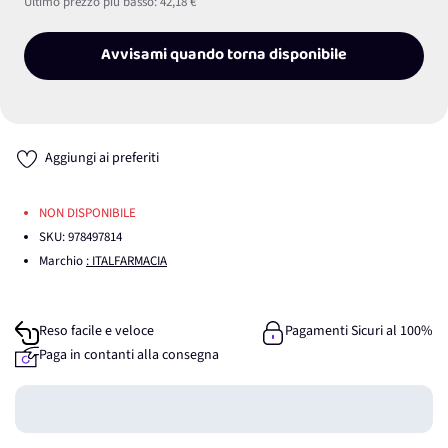
Ultimo prezzo più basso:
42,18 €
Avvisami quando torna disponibile
Aggiungi ai preferiti
NON DISPONIBILE
SKU:
978497814
Marchio
: ITALFARMACIA
Reso facile e veloce
Pagamenti Sicuri al 100%
Paga in contanti alla consegna
Guadagna
0
punti