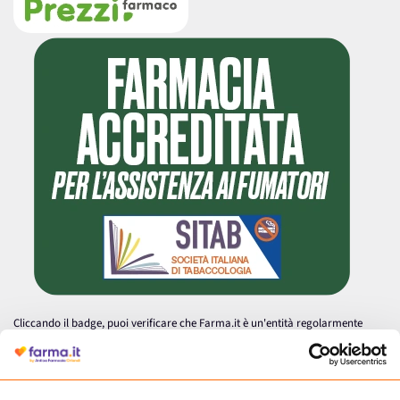
Cliccando il badge, puoi verificare che Farma.it è un'entità regolarmente
autorizzata dal Ministero della Salute a effettuare la vendita online di
medicinali.