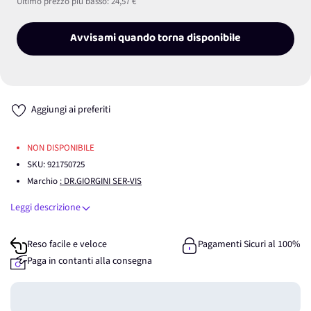
Ultimo prezzo più basso:
24,57 €
Avvisami quando torna disponibile
Aggiungi ai preferiti
NON DISPONIBILE
SKU:
921750725
Marchio
: DR.GIORGINI SER-VIS
Leggi descrizione
Reso facile e veloce
Pagamenti Sicuri al 100%
Paga in contanti alla consegna
Guadagna
0
punti