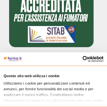
Cliccando il badge, puoi verificare che Farma.it è un'entità regolarmente
autorizzata dal Ministero della Salute a effettuare la vendita online di
medicinali.
Questo sito web utilizza i cookie
Utilizziamo i cookie per personalizzare contenuti ed
annunci, per fornire funzionalità dei social media e per
analizzare il nostro traffico. Condividiamo inoltre
informazioni sul modo in cui utilizzi il nostro sito con i nostri
partner che si occupano di analisi dei dati web, pubblicità e