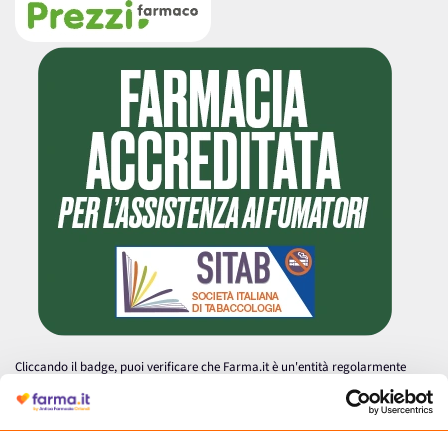
Cliccando il badge, puoi verificare che Farma.it è un'entità regolarmente
autorizzata dal Ministero della Salute a effettuare la vendita online di
medicinali.