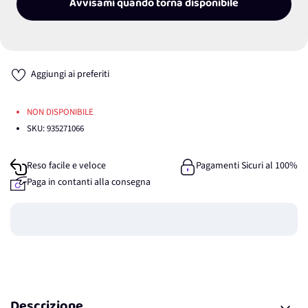
Avvisami quando torna disponibile
Aggiungi ai preferiti
NON DISPONIBILE
SKU:
935271066
Reso facile e veloce
Pagamenti Sicuri al 100%
Paga in contanti alla consegna
Guadagna
0
punti
Descrizione