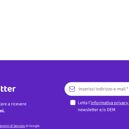
etter
Letta l’
informativa privacy
iare a ricevere
newsletter e/o DEM
ni.
ermini di Servizio
di Google.