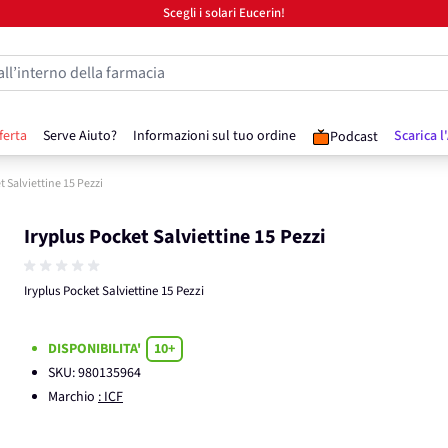
Scegli i solari Eucerin!
all’interno della farmacia
ferta
Serve Aiuto?
Informazioni sul tuo ordine
Scarica l
Podcast
t Salviettine 15 Pezzi
Iryplus Pocket Salviettine 15 Pezzi
Iryplus Pocket Salviettine 15 Pezzi
DISPONIBILITA'
10+
SKU:
980135964
Marchio
: ICF