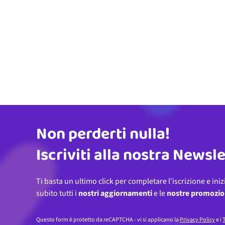
Non perderti nulla!
Indirizzo email
Iscriviti alla nostra Newsl
Ti basta un ultimo click per completare l’iscrizione e iniz
subito tutti i
nostri aggiornamenti
e le
nostre promozio
Questo form è protetto da reCAPTCHA - vi si applicano la
Privacy Policy
e i
T