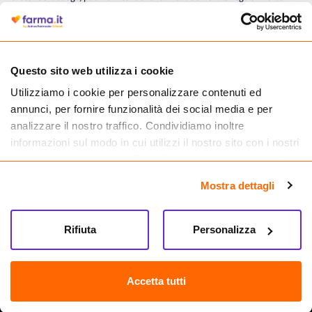
autorizzata dal Ministero della Salute a effettuare la vendita online di
medicinali.
Questo sito web utilizza i cookie
Utilizziamo i cookie per personalizzare contenuti ed
annunci, per fornire funzionalità dei social media e per
analizzare il nostro traffico. Condividiamo inoltre
informazioni sul modo in cui utilizzi il nostro sito con i nostri
partner che si occupano di analisi dei dati web, pubblicità e
social media, i quali potrebbero combinarle con altre
Mostra dettagli
informazioni che hai fornito loro o che hanno raccolto dal
tuo utilizzo dei loro servizi.
Seguici su
Rifiuta
Personalizza
Farma.it S.a.s. P. IVA 07417261216 REA: NA-884088
CREDITS
Accetta tutti
Sede legale Via delle Repubbliche Marinare 128, 80147 Napoli
Vendita online di medicinali senza obbligo di prescrizione effettuata tramite
esercizio autorizzato dal Ministero della Salute – Codice identificativo n. 016715