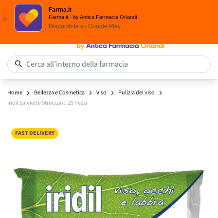
Spedizione
Gratuita
| Ordine minimo 24,90 €
Farma.it
Salta al contenuto
Farma.it - by Antica Farmacia Orlandi
x
Disponibile su
Google Play
0
Cerca all’interno della farmacia
Home
Bellezza e Cosmetica
Viso
Pulizia del viso
Iridil Salviette Struccanti 25 Pezzi
Main image
Click to view image in fullscreen
FAST DELIVERY