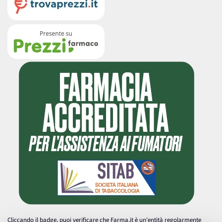
Cliccando il badge, puoi verificare che Farma.it è un'entità regolarmente