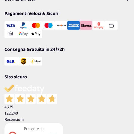
Resi
Politiche per la parità di genere
Privacy Policy
Tantissimi Sconti
Pagamenti Veloci & Sicuri
Cookie Policy
Transazione Sicura
Comunicazioni
Gestisci Cookie
Reso Facile e Veloce
Garanzia
Consegna Gratuita in 24/72h
Sito sicuro
4,7
/5
122.240
Recensioni