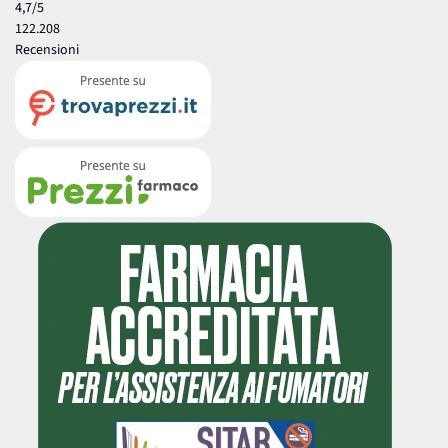
4,7
/5
122.208
Recensioni