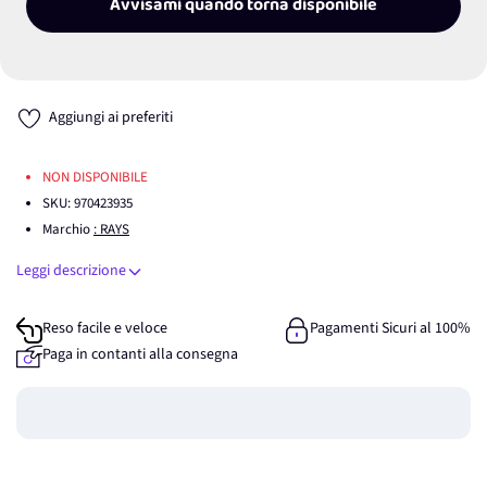
Avvisami quando torna disponibile
Aggiungi ai preferiti
NON DISPONIBILE
SKU:
970423935
Marchio
: RAYS
Leggi descrizione
Reso facile e veloce
Pagamenti Sicuri al 100%
Paga in contanti alla consegna
Guadagna
0
punti