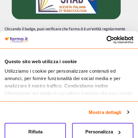
Cliccando il badge, puoi verificare che Farma.it è un'entità regolarmente
autorizzata dal Ministero della Salute a effettuare la vendita online di
medicinali.
Questo sito web utilizza i cookie
Utilizziamo i cookie per personalizzare contenuti ed
annunci, per fornire funzionalità dei social media e per
analizzare il nostro traffico. Condividiamo inoltre
informazioni sul modo in cui utilizzi il nostro sito con i nostri
partner che si occupano di analisi dei dati web, pubblicità e
social media, i quali potrebbero combinarle con altre
Mostra dettagli
informazioni che hai fornito loro o che hanno raccolto dal
tuo utilizzo dei loro servizi.
Seguici su
Rifiuta
Personalizza