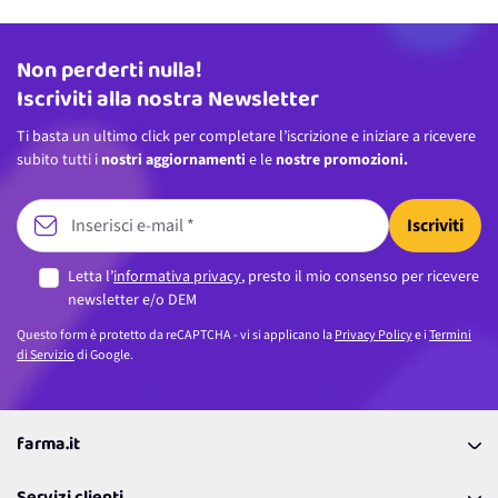
Non perderti nulla!
Indirizzo email
Iscriviti alla nostra Newsletter
Ti basta un ultimo click per completare l’iscrizione e iniziare a ricevere
subito tutti i
nostri aggiornamenti
e le
nostre promozioni.
Iscriviti
Letta l’
informativa privacy
, presto il mio consenso per ricevere
newsletter e/o DEM
Questo form è protetto da reCAPTCHA - vi si applicano la
Privacy Policy
e i
Termini
di Servizio
di Google.
farma.it
La nostra Azienda