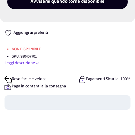
Avvisami quando torna disponibile
Aggiungi ai preferiti
NON DISPONIBILE
SKU:
980457701
Leggi descrizione
Reso facile e veloce
Pagamenti Sicuri al 100%
Paga in contanti alla consegna
Guadagna
0
punti