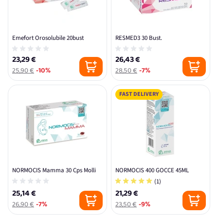
Emefort Orosolubile 20bust
RESMED3 30 Bust.
23,29 €
26,43 €
25,90 €
-10%
28,50 €
-7%
FAST DELIVERY
NORMOCIS Mamma 30 Cps Molli
NORMOCIS 400 GOCCE 45ML
(1)
25,14 €
21,29 €
26,90 €
-7%
23,50 €
-9%