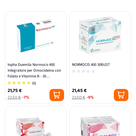
Inpha Duemila Normocis 400
NORMOCIS 400 30BUST
Integratore per Omocisteina con
Folato e Vitamine B - 30
Compresse
(6)
21,75 €
21,45 €
23,50 €
-7%
23,50 €
-9%