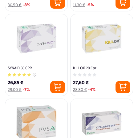
30,50 €
-8%
11,30 €
-5%
SYNAID 30 CPR
KILLOX 20 Cpr
(6)
26,85 €
27,60 €
29,00 €
-7%
28,80 €
-4%