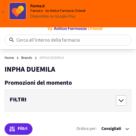
Spedizione
Gratuita
| Ordine minimo 24,90 €
Farma.it
Salta al contenuto
Farma.it - by Antica Farmacia Orlandi
x
Disponibile su
Google Play
0
Cerca all’interno della farmacia
Home
Brands
INPHA DUEMILA
INPHA DUEMILA
Promozioni del momento
FILTRI
Filtri
Ordina per: