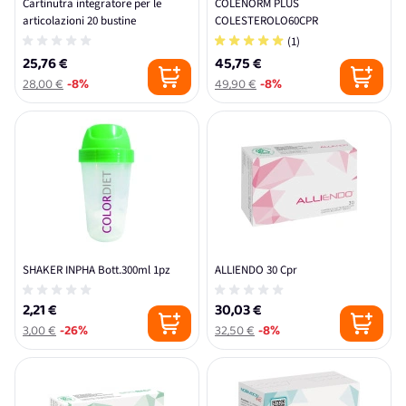
Cartinutra integratore per le
COLENORM PLUS
articolazioni 20 bustine
COLESTEROLO60CPR
(1)
25,76 €
45,75 €
28,00 €
-8%
49,90 €
-8%
SHAKER INPHA Bott.300ml 1pz
ALLIENDO 30 Cpr
2,21 €
30,03 €
3,00 €
-26%
32,50 €
-8%