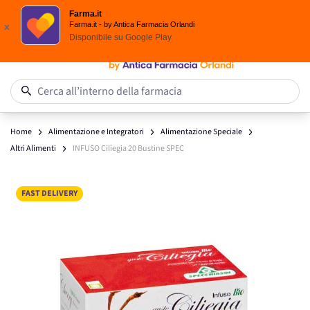
Spedizione
Gratuita
| Ordine minimo 24,90 €
Farma.it
Salta al contenuto
Farma.it - by Antica Farmacia Orlandi
x
Disponibile su
Google Play
0
Cerca all’interno della farmacia
Home
Alimentazione e Integratori
Alimentazione Speciale
Altri Alimenti
INFUSO Ciliegia 20 Bustine SPEC
Main image
Click to view image in fullscreen
FAST DELIVERY