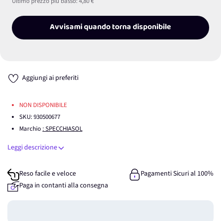
Ultimo prezzo più basso:
4,80 €
Avvisami quando torna disponibile
Aggiungi ai preferiti
NON DISPONIBILE
SKU:
930500677
Marchio
: SPECCHIASOL
Leggi descrizione
Reso facile e veloce
Pagamenti Sicuri al 100%
Paga in contanti alla consegna
Guadagna
0
punti