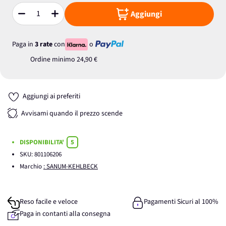
Aggiungi
Quantità
Paga in
3 rate
con
o
Ordine minimo
24,90 €
Aggiungi ai preferiti
Avvisami quando il prezzo scende
DISPONIBILITA'
5
SKU:
801106206
Marchio
: SANUM-KEHLBECK
Reso facile e veloce
Pagamenti Sicuri al 100%
Paga in contanti alla consegna