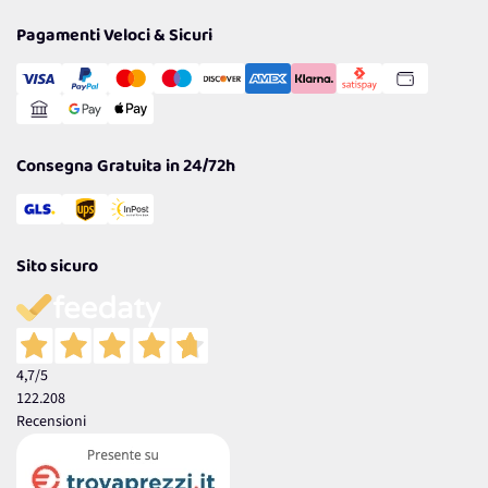
Privacy Policy
Tantissimi Sconti
Pagamenti Veloci & Sicuri
Cookie Policy
Transazione Sicura
Comunicazioni
Gestisci Cookie
Reso Facile e Veloce
Garanzia
Consegna Gratuita in 24/72h
Sito sicuro
4,7
/5
122.208
Recensioni