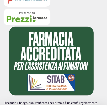
Cliccando il badge, puoi verificare che Farma.it è un'entità regolarmente