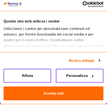
autorizzata dal Ministero della Salute a effettuare la vendita online di
medicinali.
Questo sito web utilizza i cookie
Utilizziamo i cookie per personalizzare contenuti ed
annunci, per fornire funzionalità dei social media e per
analizzare il nostro traffico. Condividiamo inoltre
informazioni sul modo in cui utilizzi il nostro sito con i nostri
partner che si occupano di analisi dei dati web, pubblicità e
social media, i quali potrebbero combinarle con altre
Mostra dettagli
informazioni che hai fornito loro o che hanno raccolto dal
tuo utilizzo dei loro servizi.
Seguici su
Rifiuta
Personalizza
Farma.it S.a.s. P. IVA 07417261216 REA: NA-884088
CREDITS
Accetta tutti
Sede legale Via delle Repubbliche Marinare 128, 80147 Napoli
Vendita online di medicinali senza obbligo di prescrizione effettuata tramite
esercizio autorizzato dal Ministero della Salute – Codice identificativo n. 016715