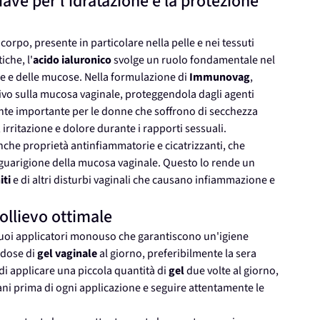
iave per l'idratazione e la protezione
rpo, presente in particolare nella pelle e nei tessuti
iche, l'
acido ialuronico
svolge un ruolo fondamentale nel
lle e delle mucose. Nella formulazione di
Immunovag
,
ivo sulla mucosa vaginale, proteggendola dagli agenti
nte importante per le donne che soffrono di secchezza
, irritazione e dolore durante i rapporti sessuali.
che proprietà antinfiammatorie e cicatrizzanti, che
a guarigione della mucosa vaginale. Questo lo rende un
iti
e di altri disturbi vaginali che causano infiammazione e
ollievo ottimale
 suoi applicatori monouso che garantiscono un'igiene
a dose di
gel vaginale
al giorno, preferibilmente la sera
a di applicare una piccola quantità di
gel
due volte al giorno,
ani prima di ogni applicazione e seguire attentamente le