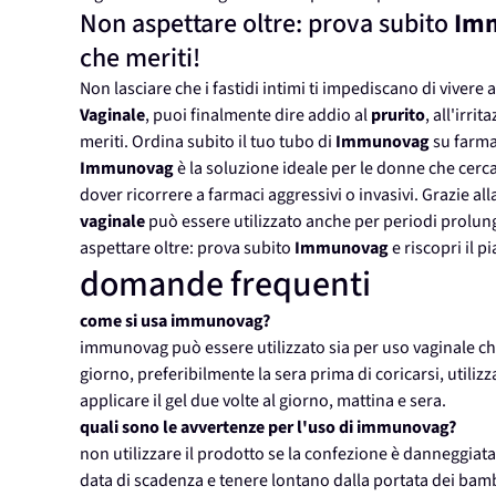
Non aspettare oltre: prova subito
Im
che meriti!
Non lasciare che i fastidi intimi ti impediscano di vivere 
Vaginale
, puoi finalmente dire addio al
prurito
, all'irri
meriti. Ordina subito il tuo tubo di
Immunovag
su farma.
Immunovag
è la soluzione ideale per le donne che cercan
dover ricorrere a farmaci aggressivi o invasivi. Grazie a
vaginale
può essere utilizzato anche per periodi prolunga
aspettare oltre: prova subito
Immunovag
e riscopri il p
domande frequenti
come si usa immunovag?
immunovag può essere utilizzato sia per uso vaginale che 
giorno, preferibilmente la sera prima di coricarsi, utilizz
applicare il gel due volte al giorno, mattina e sera.
quali sono le avvertenze per l'uso di immunovag?
non utilizzare il prodotto se la confezione è danneggiata
data di scadenza e tenere lontano dalla portata dei bamb