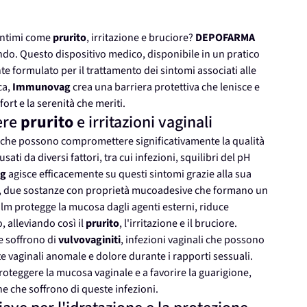
i intimi come
prurito
, irritazione e bruciore?
DEPOFARMA
ando. Questo dispositivo medico, disponibile in un pratico
 formulato per il trattamento dei sintomi associati alle
ca,
Immunovag
crea una barriera protettiva che lenisce e
ort e la serenità che meriti.
ere
prurito
e irritazioni vaginali
ni che possono compromettere significativamente la qualità
ati da diversi fattori, tra cui infezioni, squilibri del pH
g
agisce efficacemente su questi sintomi grazie alla sua
, due sostanze con proprietà mucoadesive che formano un
ilm protegge la mucosa dagli agenti esterni, riduce
, alleviando così il
prurito
, l'irritazione e il bruciore.
e soffrono di
vulvovaginiti
, infezioni vaginali che possono
te vaginali anomale e dolore durante i rapporti sessuali.
roteggere la mucosa vaginale e a favorire la guarigione,
ne che soffrono di queste infezioni.