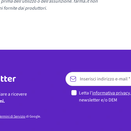
 prima dell’utilizzo o dell’assunzione. farma.it non
i fornite dai produttori.
etter
Letta l’
informativa privacy
iare a ricevere
newsletter e/o DEM
ni.
ermini di Servizio
di Google.