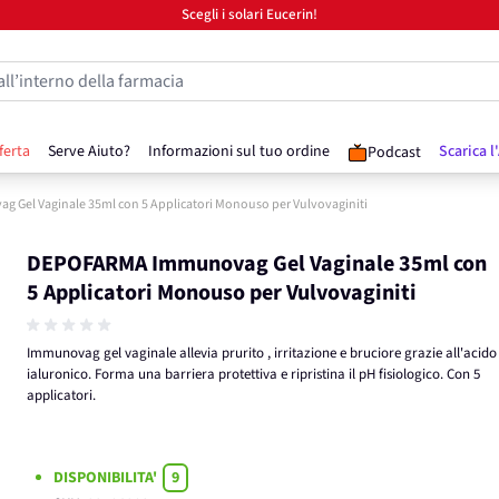
Scegli i solari Eucerin!
all’interno della farmacia
ferta
Serve Aiuto?
Informazioni sul tuo ordine
Scarica l
Podcast
Gel Vaginale 35ml con 5 Applicatori Monouso per Vulvovaginiti
DEPOFARMA Immunovag Gel Vaginale 35ml con
5 Applicatori Monouso per Vulvovaginiti
Immunovag gel vaginale allevia prurito , irritazione e bruciore grazie all'acido
ialuronico. Forma una barriera protettiva e ripristina il pH fisiologico. Con 5
applicatori.
DISPONIBILITA'
9