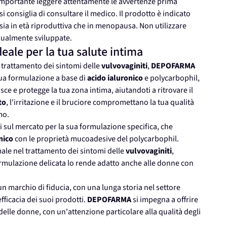
 importante leggere attentamente le avvertenze prima
si consiglia di consultare il medico. Il prodotto è indicato
sia in età riproduttiva che in menopausa. Non utilizzare
ssualmente sviluppate.
ideale per la tua salute intima
il trattamento dei sintomi delle
vulvovaginiti
,
DEPOFARMA
 sua formulazione a base di
acido ialuronico
e polycarbophil,
sce e protegge la tua zona intima, aiutandoti a ritrovare il
to
, l'irritazione e il bruciore compromettano la tua qualità
mo.
ti sul mercato per la sua formulazione specifica, che
nico
con le proprietà mucoadesive del polycarbophil.
ale nel trattamento dei sintomi delle
vulvovaginiti
,
formulazione delicata lo rende adatto anche alle donne con
 un marchio di fiducia, con una lunga storia nel settore
fficacia dei suoi prodotti.
DEPOFARMA
si impegna a offrire
 delle donne, con un'attenzione particolare alla qualità degli