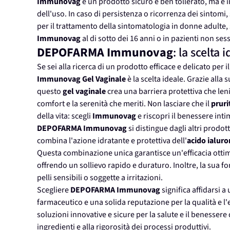
Immunovag
è un prodotto sicuro e ben tollerato, ma è
dell'uso. In caso di persistenza o ricorrenza dei sintomi, 
per il trattamento della sintomatologia in donne adulte, 
Immunovag
al di sotto dei 16 anni o in pazienti non se
DEPOFARMA Immunovag
: la scelta 
Se sei alla ricerca di un prodotto efficace e delicato per 
Immunovag Gel Vaginale
è la scelta ideale. Grazie alla
questo
gel vaginale
crea una barriera protettiva che leni
comfort e la serenità che meriti. Non lasciare che il
pruri
della vita: scegli
Immunovag
e riscopri il benessere inti
DEPOFARMA Immunovag
si distingue dagli altri prodot
combina l'azione idratante e protettiva dell'
acido ialuro
Questa combinazione unica garantisce un'efficacia ottim
offrendo un sollievo rapido e duraturo. Inoltre, la sua 
pelli sensibili o soggette a irritazioni.
Scegliere
DEPOFARMA Immunovag
significa affidarsi a
farmaceutico e una solida reputazione per la qualità e l'e
soluzioni innovative e sicure per la salute e il benessere
ingredienti e alla rigorosità dei processi produttivi.