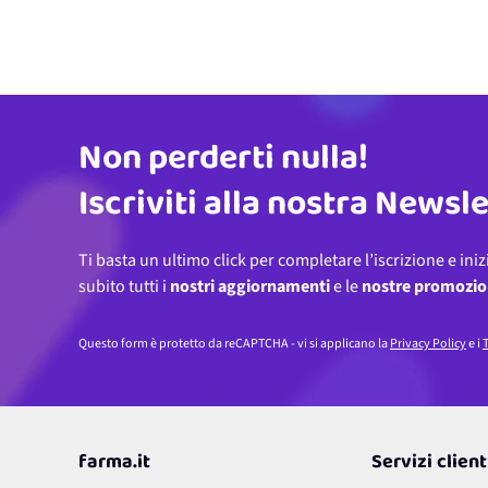
Non perderti nulla!
Indirizzo email
Iscriviti alla nostra Newsl
Ti basta un ultimo click per completare l’iscrizione e iniz
subito tutti i
nostri aggiornamenti
e le
nostre promozio
Questo form è protetto da reCAPTCHA - vi si applicano la
Privacy Policy
e i
T
farma.it
Servizi client