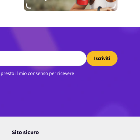
Iscriviti
, presto il mio consenso per ricevere
Sito sicuro