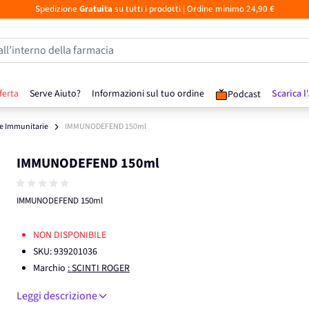
Spedizione
Gratuita
su tutti i prodotti
| Ordine minimo 24,90 €
all’interno della farmacia
ferta
Serve Aiuto?
Informazioni sul tuo ordine
Scarica l
Podcast
se Immunitarie
IMMUNODEFEND 150ml
IMMUNODEFEND 150ml
IMMUNODEFEND 150ml
NON DISPONIBILE
SKU:
939201036
Marchio
: SCINTI ROGER
Leggi descrizione