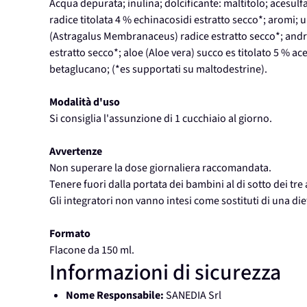
Acqua depurata; inulina; dolcificante: maltitolo; acesul
radice titolata 4 % echinacosidi estratto secco*; aromi; 
(Astragalus Membranaceus) radice estratto secco*; andr
estratto secco*; aloe (Aloe vera) succo es titolato 5 % 
betaglucano; (*es supportati su maltodestrine).
Modalità d'uso
Si consiglia l'assunzione di 1 cucchiaio al giorno.
Avvertenze
Non superare la dose giornaliera raccomandata.
Tenere fuori dalla portata dei bambini al di sotto dei tre 
Gli integratori non vanno intesi come sostituti di una die
Formato
Flacone da 150 ml.
Informazioni di sicurezza
Nome Responsabile:
SANEDIA Srl