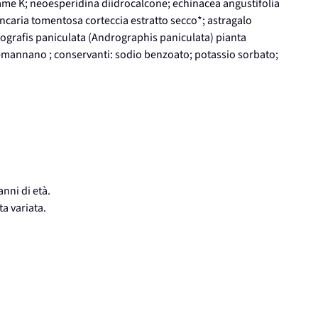
fame K; neoesperidina diidrocalcone; echinacea angustifolia
uncaria tomentosa corteccia estratto secco*; astragalo
ografis paniculata (Andrographis paniculata) pianta
acemannano ; conservanti: sodio benzoato; potassio sorbato;
anni di età.
ta variata.