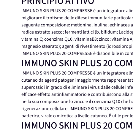
PRINCIPIO ATTIVO
IMMUNO SKIN PLUS 20 COMPRESSE è un integratore aliment
migliorare il trofismo delle difese immunitarie particola
seguente composizione: metionina; inulina; echinacea a
radice estratto secco; fermenti lattici (b. bifidum; l.aci
vitamina C; coenzima Q10; vitaminaB3; zinco; vitamina A;
magnesio stearato); agenti di rivestimento (idrossiprop
IMMUNO SKIN PLUS 20 COMPRESSE è disponibile in conf
IMMUNO SKIN PLUS 20 CO
IMMUNO SKIN PLUS 20 COMPRESSE è un integratore alime
cutaneo da agenti patogeni maggiormente rappresentati. 
superossidi in grado di eliminare i virus dalle cellule inf
efficace effetto antinfiammatorio e contribuiscono alla st
nella sua composizione lo zinco e il coenzima Q10 che han
rigenerazione cellulare. IMMUNO SKIN PLUS 20 COMPRESSE
batterica, virale o micotica a livello cutaneo. È utile per l
IMMUNO SKIN PLUS 20 CO