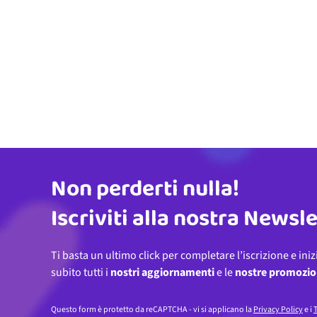
Non perderti nulla!
Indirizzo email
Iscriviti alla nostra Newsl
Ti basta un ultimo click per completare l’iscrizione e iniz
subito tutti i
nostri aggiornamenti
e le
nostre promozio
Questo form è protetto da reCAPTCHA - vi si applicano la
Privacy Policy
e i
T