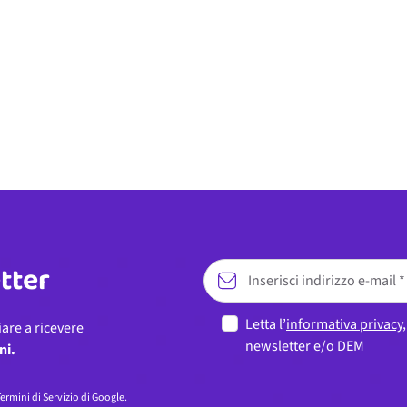
etter
Letta l’
informativa privacy
iare a ricevere
newsletter e/o DEM
ni.
ermini di Servizio
di Google.