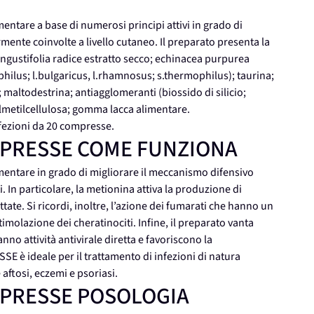
are a base di numerosi principi attivi in grado di
rmente coinvolte a livello cutaneo. Il preparato presenta la
ngustifolia radice estratto secco; echinacea purpurea
dophilus; l.bulgaricus, l.rhamnosus; s.thermophilus); taurina;
 maltodestrina; antiagglomeranti (biossido di silicio;
ilmetilcellulosa; gomma lacca alimentare.
ezioni da 20 compresse.
MPRESSE COME FUNZIONA
ntare in grado di migliorare il meccanismo difensivo
In particolare, la metionina attiva la produzione di
ettate. Si ricordi, inoltre, l’azione dei fumarati che hanno un
imolazione dei cheratinociti. Infine, il preparato vanta
no attività antivirale diretta e favoriscono la
 è ideale per il trattamento di infezioni di natura
e aftosi, eczemi e psoriasi.
MPRESSE POSOLOGIA