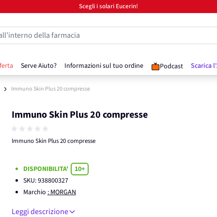
Scegli i solari Eucerin!
all’interno della farmacia
ferta
Serve Aiuto?
Informazioni sul tuo ordine
Scarica l
Podcast
Immuno Skin Plus 20 compresse
Immuno Skin Plus 20 compresse
Immuno Skin Plus 20 compresse
DISPONIBILITA'
10+
SKU:
938800327
Marchio
: MORGAN
Leggi descrizione