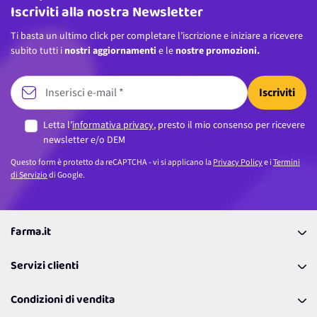
Iscriviti alla nostra Newsletter
Ti basta un ultimo click per completare l’iscrizione e iniziare a ricevere
subito tutti i
nostri aggiornamenti
e le
nostre promozioni.
Iscriviti
Letta l’
informativa privacy
, presto il mio consenso per ricevere
newsletter e/o DEM
Questo form è protetto da reCAPTCHA - vi si applicano la
Privacy Policy
e i
Termini
di Servizio
di Google.
farma.it
La nostra Azienda
Servizi clienti
Coupon
Contattaci
Programma Fedeltà Farma Lovers
Condizioni di vendita
Richiamami
Lavora con noi
Pagamenti & Condizioni