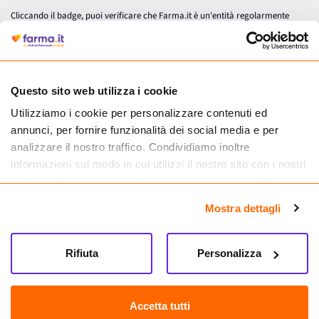
Cliccando il badge, puoi verificare che Farma.it è un'entità regolarmente
autorizzata dal Ministero della Salute a effettuare la vendita online di
medicinali.
Questo sito web utilizza i cookie
Utilizziamo i cookie per personalizzare contenuti ed
annunci, per fornire funzionalità dei social media e per
analizzare il nostro traffico. Condividiamo inoltre
informazioni sul modo in cui utilizzi il nostro sito con i nostri
partner che si occupano di analisi dei dati web, pubblicità e
social media, i quali potrebbero combinarle con altre
Mostra dettagli
informazioni che hai fornito loro o che hanno raccolto dal
tuo utilizzo dei loro servizi.
Seguici su
Rifiuta
Personalizza
Farma.it S.a.s. P. IVA 07417261216 REA: NA-884088
CREDITS
Accetta tutti
Sede legale Via delle Repubbliche Marinare 128, 80147 Napoli