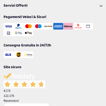
FAQ
I nostri consigli
Servizi Offerti
Spedizioni
Resi
Politiche per la parità di genere
Privacy Policy
Tantissimi Sconti
Pagamenti Veloci & Sicuri
Cookie Policy
Transazione Sicura
Comunicazioni
Gestisci Cookie
Reso Facile e Veloce
Garanzia
Consegna Gratuita in 24/72h
Sito sicuro
4,7
/5
122.176
Recensioni