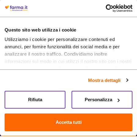
autorizzata dal Ministero della Salute a effettuare la vendita online di
medicinali.
Questo sito web utilizza i cookie
Utilizziamo i cookie per personalizzare contenuti ed
annunci, per fornire funzionalità dei social media e per
analizzare il nostro traffico. Condividiamo inoltre
informazioni sul modo in cui utilizzi il nostro sito con i nostri
partner che si occupano di analisi dei dati web, pubblicità e
social media, i quali potrebbero combinarle con altre
Mostra dettagli
informazioni che hai fornito loro o che hanno raccolto dal
tuo utilizzo dei loro servizi.
Seguici su
Rifiuta
Personalizza
Farma.it S.a.s. P. IVA 07417261216 REA: NA-884088
CREDITS
Accetta tutti
Sede legale Via delle Repubbliche Marinare 128, 80147 Napoli
Vendita online di medicinali senza obbligo di prescrizione effettuata tramite
esercizio autorizzato dal Ministero della Salute – Codice identificativo n. 016715