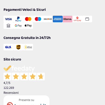
Privacy Policy
Tantissimi Sconti
Pagamenti Veloci & Sicuri
Cookie Policy
Transazione Sicura
Comunicazioni
Gestisci Cookie
Reso Facile e Veloce
Garanzia
Consegna Gratuita in 24/72h
Sito sicuro
4,7
/5
122.269
Recensioni