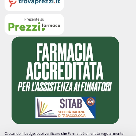
Cliccando il badge, puoi verificare che Farma.it è un'entità regolarmente