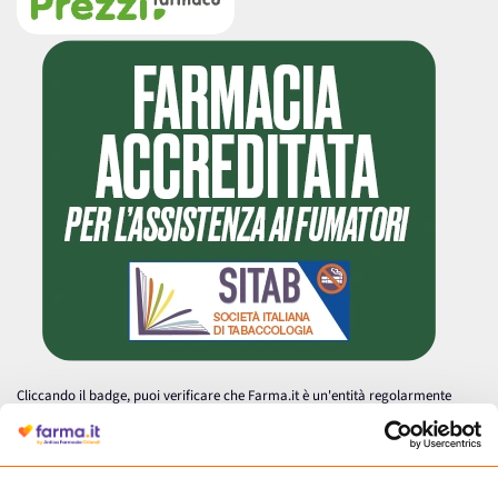
Cliccando il badge, puoi verificare che Farma.it è un'entità regolarmente
autorizzata dal Ministero della Salute a effettuare la vendita online di
medicinali.