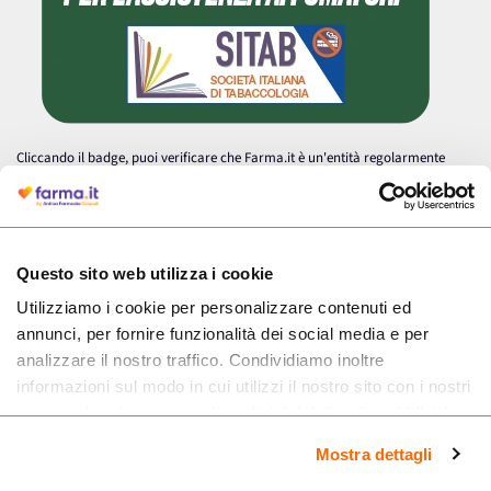
Cliccando il badge, puoi verificare che Farma.it è un'entità regolarmente
autorizzata dal Ministero della Salute a effettuare la vendita online di
medicinali.
Questo sito web utilizza i cookie
Utilizziamo i cookie per personalizzare contenuti ed
annunci, per fornire funzionalità dei social media e per
analizzare il nostro traffico. Condividiamo inoltre
informazioni sul modo in cui utilizzi il nostro sito con i nostri
partner che si occupano di analisi dei dati web, pubblicità e
social media, i quali potrebbero combinarle con altre
Mostra dettagli
informazioni che hai fornito loro o che hanno raccolto dal