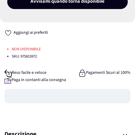
Avvisami quando torna disponibile
Aggiungi ai preferiti
NON DISPONIBILE
SKU:
975815972
Reso facile e veloce
Pagamenti Sicuri al 100%
Paga in contanti alla consegna
Guadagna
0
punti
Descrizione