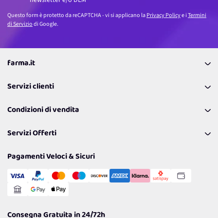
Questo form è protetto da reCAPTCHA - vi si applicano la
Privacy Policy
e i
Termini
di Servizio
di Google.
farma.it
La nostra Azienda
Servizi clienti
Coupon
Contattaci
Programma Fedeltà Farma Lovers
Condizioni di vendita
Richiamami
Lavora con noi
Pagamenti & Condizioni
FAQ
I nostri consigli
Servizi Offerti
Spedizioni
Resi
Politiche per la parità di genere
Privacy Policy
Tantissimi Sconti
Pagamenti Veloci & Sicuri
Cookie Policy
Transazione Sicura
Comunicazioni
Gestisci Cookie
Reso Facile e Veloce
Garanzia
Consegna Gratuita in 24/72h