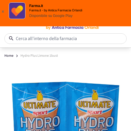
Scegli i solari Eucerin!
Farma.it
Salta al contenuto
Farma.it - by Antica Farmacia Orlandi
x
Disponibile su
Google Play
0
Cerca all’interno della farmacia
Home
Hydro Plus Limone 1bust
Main image
Click to view image in fullscreen