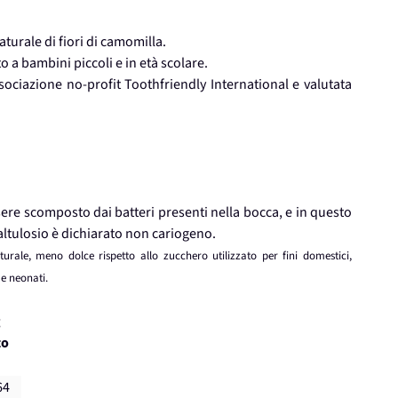
turale di fiori di camomilla.
o a bambini piccoli e in età scolare.
sociazione no-profit Toothfriendly International e valutata
ere scomposto dai batteri presenti nella bocca, e in questo
ltulosio è dichiarato non cariogeno.
turale, meno dolce rispetto allo zucchero utilizzato per fini domestici,
 e neonati.
g
to
64