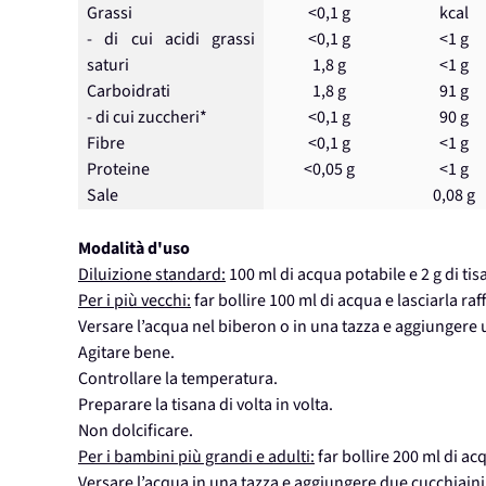
Grassi
<0,1 g
kcal
- di cui acidi grassi
<0,1 g
<1 g
saturi
1,8 g
<1 g
Carboidrati
1,8 g
91 g
- di cui zuccheri*
<0,1 g
90 g
Fibre
<0,1 g
<1 g
Proteine
<0,05 g
<1 g
Sale
0,08 g
Modalità d'uso
Diluizione standard:
100 ml di acqua potabile e 2 g di tis
Per i più vecchi:
far bollire 100 ml di acqua e lasciarla ra
Versare l’acqua nel biberon o in una tazza e aggiungere un
Agitare bene.
Controllare la temperatura.
Preparare la tisana di volta in volta.
Non dolcificare.
Per i bambini più grandi e adulti:
far bollire 200 ml di ac
Versare l’acqua in una tazza e aggiungere due cucchiaini d