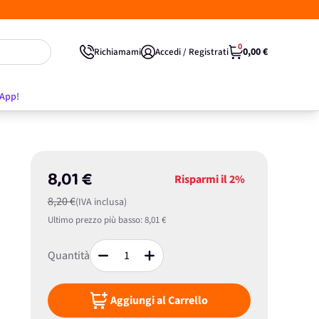
0
0,00 €
Richiamami
Accedi / Registrati
'App!
8,01 €
Risparmi il
2%
8,20 €
(IVA inclusa)
Ultimo prezzo più basso:
8,01 €
Quantità
Aggiungi al Carrello