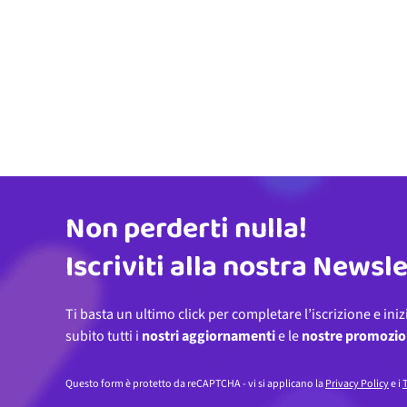
Non perderti nulla!
Indirizzo email
Iscriviti alla nostra Newsl
Ti basta un ultimo click per completare l’iscrizione e iniz
subito tutti i
nostri aggiornamenti
e le
nostre promozio
Questo form è protetto da reCAPTCHA - vi si applicano la
Privacy Policy
e i
T