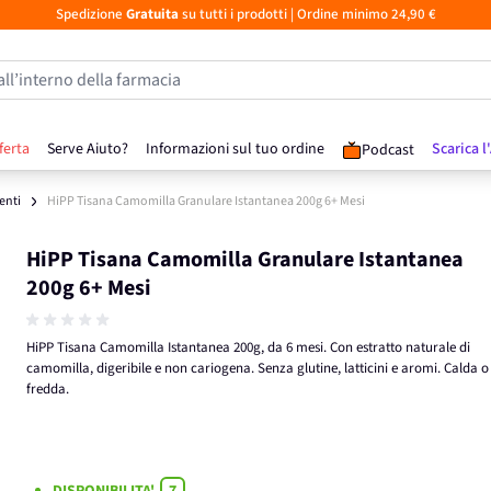
Spedizione
Gratuita
su tutti i prodotti
| Ordine minimo 24,90 €
all’interno della farmacia
ferta
Serve Aiuto?
Informazioni sul tuo ordine
Scarica l
Podcast
enti
HiPP Tisana Camomilla Granulare Istantanea 200g 6+ Mesi
HiPP Tisana Camomilla Granulare Istantanea
200g 6+ Mesi
HiPP Tisana Camomilla Istantanea 200g, da 6 mesi. Con estratto naturale di
camomilla, digeribile e non cariogena. Senza glutine, latticini e aromi. Calda o
fredda.