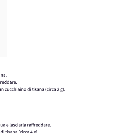
ana.
ffreddare.
 cucchiaino di tisana (circa 2 g).
qua e lasciarla raffreddare.
i tisana (circa 4 g).