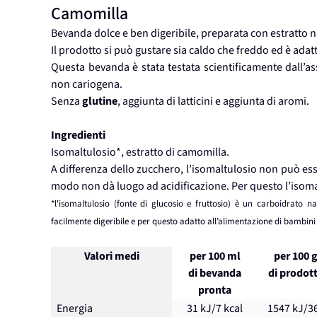
Camomilla
Bevanda dolce e ben digeribile, preparata con estratto na
Il prodotto si può gustare sia caldo che freddo ed è adatt
Questa bevanda è stata testata scientificamente dall’as
non cariogena.
Senza
glutine
, aggiunta di latticini e aggiunta di aromi.
Ingredienti
Isomaltulosio*, estratto di camomilla.
A differenza dello zucchero, l’isomaltulosio non può ess
modo non dà luogo ad acidificazione. Per questo l’isoma
*l'isomaltulosio (fonte di glucosio e fruttosio) è un carboidrato na
facilmente digeribile e per questo adatto all’alimentazione di bambini
Valori medi
per 100 ml
per 100 
di bevanda
di prodot
pronta
Energia
31 kJ/7 kcal
1547 kJ/3