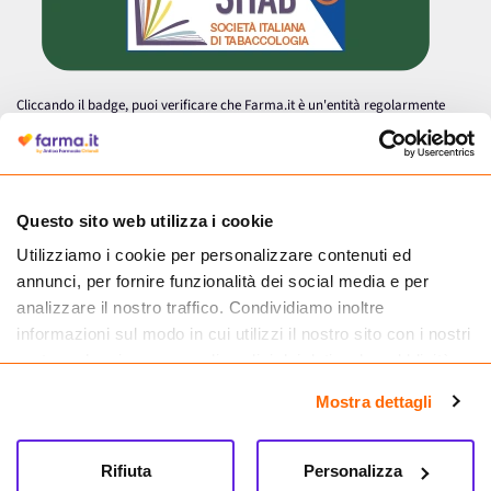
Cliccando il badge, puoi verificare che Farma.it è un'entità regolarmente
autorizzata dal Ministero della Salute a effettuare la vendita online di
medicinali.
Questo sito web utilizza i cookie
Utilizziamo i cookie per personalizzare contenuti ed
annunci, per fornire funzionalità dei social media e per
analizzare il nostro traffico. Condividiamo inoltre
informazioni sul modo in cui utilizzi il nostro sito con i nostri
partner che si occupano di analisi dei dati web, pubblicità e
social media, i quali potrebbero combinarle con altre
Mostra dettagli
informazioni che hai fornito loro o che hanno raccolto dal
tuo utilizzo dei loro servizi.
Seguici su
Rifiuta
Personalizza