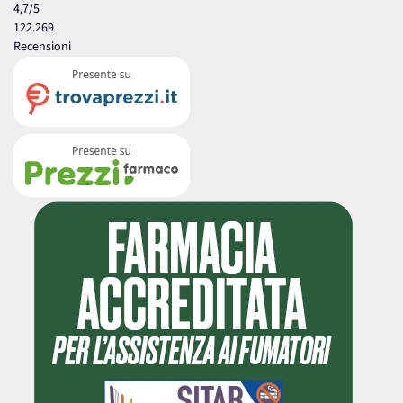
4,7
/5
122.269
Recensioni