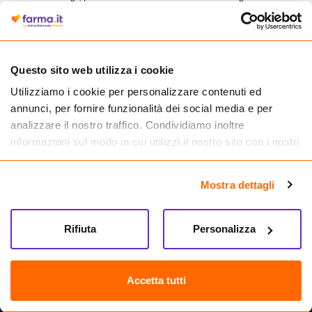
autorizzata dal Ministero della Salute a effettuare la vendita online di
medicinali.
Questo sito web utilizza i cookie
Utilizziamo i cookie per personalizzare contenuti ed
annunci, per fornire funzionalità dei social media e per
analizzare il nostro traffico. Condividiamo inoltre
informazioni sul modo in cui utilizzi il nostro sito con i nostri
partner che si occupano di analisi dei dati web, pubblicità e
social media, i quali potrebbero combinarle con altre
Mostra dettagli
informazioni che hai fornito loro o che hanno raccolto dal
tuo utilizzo dei loro servizi.
Seguici su
Rifiuta
Personalizza
Farma.it S.a.s. P. IVA 07417261216 REA: NA-884088
CREDITS
Accetta tutti
Sede legale Via delle Repubbliche Marinare 128, 80147 Napoli
Vendita online di medicinali senza obbligo di prescrizione effettuata tramite
esercizio autorizzato dal Ministero della Salute – Codice identificativo n. 016715