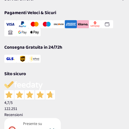
Resi
Politiche per la parità di genere
Privacy Policy
Tantissimi Sconti
Pagamenti Veloci & Sicuri
Cookie Policy
Transazione Sicura
Comunicazioni
Gestisci Cookie
Reso Facile e Veloce
Garanzia
Consegna Gratuita in 24/72h
Sito sicuro
4,7
/5
122.251
Recensioni