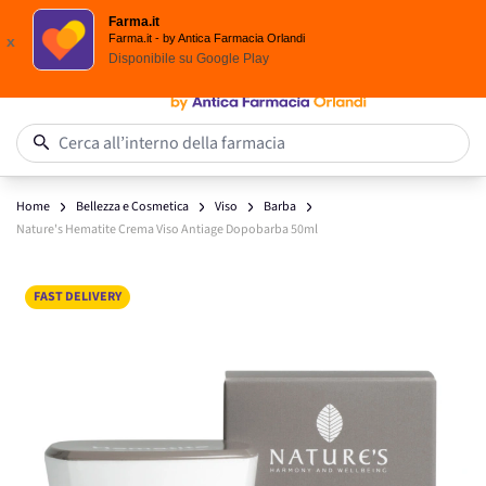
Spedizione
Gratuita
| Ordine minimo 24,90 €
Farma.it
Salta al contenuto
Farma.it - by Antica Farmacia Orlandi
x
Disponibile su
Google Play
0
Cerca all’interno della farmacia
Home
Bellezza e Cosmetica
Viso
Barba
Nature's Hematite Crema Viso Antiage Dopobarba 50ml
Main image
Click to view image in fullscreen
FAST DELIVERY