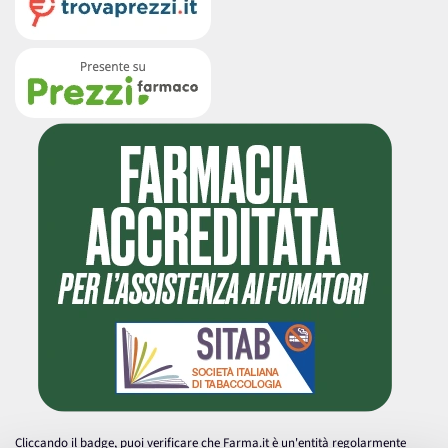
Cliccando il badge, puoi verificare che Farma.it è un'entità regolarmente